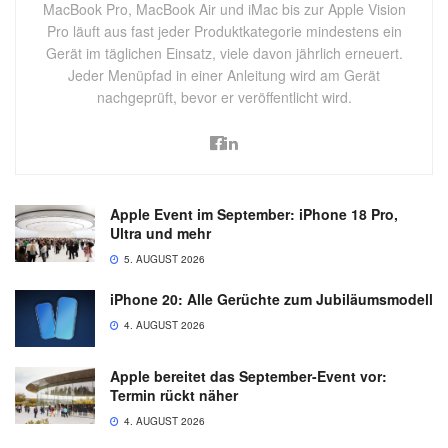
MacBook Pro, MacBook Air und iMac bis zur Apple Vision
Pro läuft aus fast jeder Produktkategorie mindestens ein
Gerät im täglichen Einsatz, viele davon jährlich erneuert.
Jeder Menüpfad in einer Anleitung wird am Gerät
nachgeprüft, bevor er veröffentlicht wird.
Apple Event im September: iPhone 18 Pro,
Ultra und mehr
5. AUGUST 2026
iPhone 20: Alle Gerüchte zum Jubiläumsmodell
4. AUGUST 2026
Apple bereitet das September-Event vor:
Termin rückt näher
4. AUGUST 2026