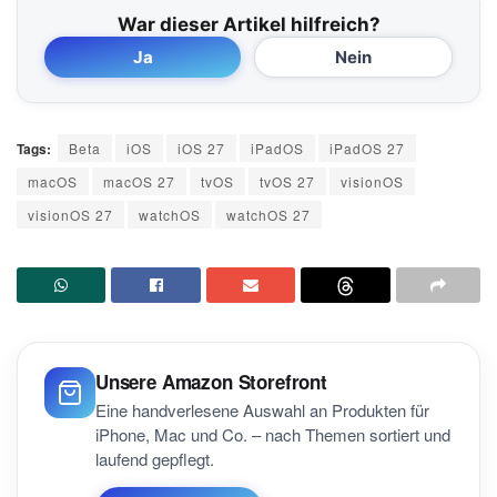
War dieser Artikel hilfreich?
Ja
Nein
Tags:
Beta
iOS
iOS 27
iPadOS
iPadOS 27
macOS
macOS 27
tvOS
tvOS 27
visionOS
visionOS 27
watchOS
watchOS 27
Unsere Amazon Storefront
Eine handverlesene Auswahl an Produkten für
iPhone, Mac und Co. – nach Themen sortiert und
laufend gepflegt.