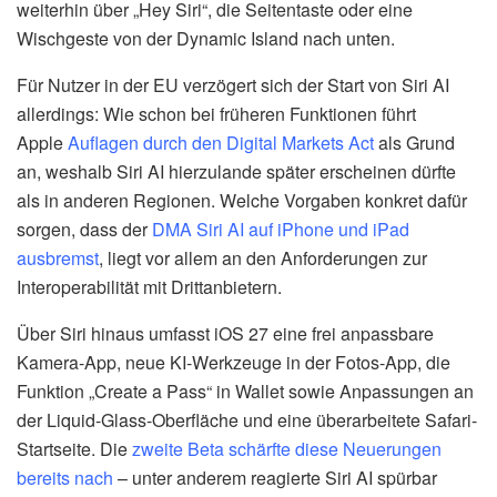
weiterhin über „Hey Siri“, die Seitentaste oder eine
Wischgeste von der Dynamic Island nach unten.
Für Nutzer in der EU verzögert sich der Start von Siri AI
allerdings: Wie schon bei früheren Funktionen führt
Apple
Auflagen durch den Digital Markets Act
als Grund
an, weshalb Siri AI hierzulande später erscheinen dürfte
als in anderen Regionen. Welche Vorgaben konkret dafür
sorgen, dass der
DMA Siri AI auf iPhone und iPad
ausbremst
, liegt vor allem an den Anforderungen zur
Interoperabilität mit Drittanbietern.
Über Siri hinaus umfasst iOS 27 eine frei anpassbare
Kamera-App, neue KI-Werkzeuge in der Fotos-App, die
Funktion „Create a Pass“ in Wallet sowie Anpassungen an
der Liquid-Glass-Oberfläche und eine überarbeitete Safari-
Startseite. Die
zweite Beta schärfte diese Neuerungen
bereits nach
– unter anderem reagierte Siri AI spürbar