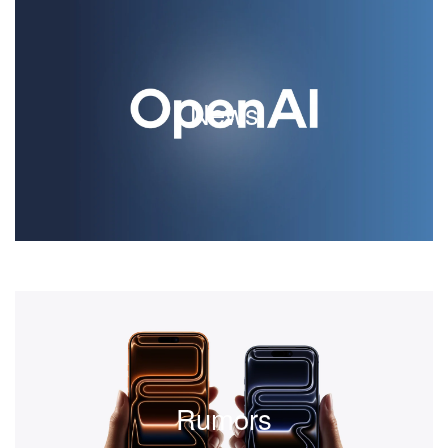
News
Was bei Apple passiert, sortiert nach Relevanz: Hardware-
Vorstellungen, Software-Updates rund um iOS, macOS,
watchOS und visionOS, neue Services, rechtliche
News
Auseinandersetzungen, strategische Entscheidungen. Kein
Live-Ticker, keine Klicks – nur die Meldungen, die wirklich
zählen, sauber recherchiert und eingeordnet.
Discover More
Rumors
Was über kommende Apple-Produkte bekannt ist – und
was nicht. Berichte zu iPhones, Macs, iPads und Apple
Watches werden nach Quellenlage bewertet, eingeordnet
Rumors
und zusammengefasst. Spekulation wird als solche
markiert, nicht als Fakt verkauft. Klar getrennt: bestätigte