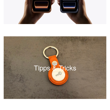
Leaks und plausible Vermutungen.
Read Apple Rumors
Tipps & Tricks
Anleitungen für iPhone, iPad, Mac und Apple Watch, die
genau einmal funktionieren müssen: dann nämlich, wenn
du sie brauchst. Schritt für Schritt, ohne Umwege, geprüft
Tipps & Tricks
mit aktuellen iOS-, macOS- und watchOS-Versionen. Von
Backup und Datenübertragung bis zu Funktionen, die im
Alltag wirklich helfen.
Discover Apple Tips