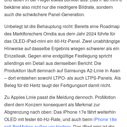
bekäme also nicht nur die niedrigere Bildrate, sondern
auch die schwächere Panel-Generation.
Unbelegt ist die Behauptung nicht: Bereits eine Roadmap
des Marktforschers Omdia aus dem Jahr 2024 führte für
das OLED-iPad-mini ein 60-Hz-Panel. Zwei unabhängige
Hinweise auf dasselbe Ergebnis wiegen schwerer als ein
Einzelleak. Gegen eine endgültige Festlegung spricht
allerdings ein Detail aus demselben Bericht: Die
Produktion läuft demnach auf Samsungs A2-Linie in Asan
– dort entstehen sowohl LTPO- als auch LTPS-Panels. Als
Beleg für 60 Hertz taugt der Fertigungsort damit nicht.
Zu Apples Linie passt die Meldung dennoch. ProMotion
dient dem Konzern konsequent als Merkmal zur
Abgrenzung nach oben: Das iPhone 17e fährt weiterhin
OLED mit fester 60-Hz-Rate, und auch beim
iPhone 18e
soll ProMotion außen vor bleiben
. Das iPad mini ist die