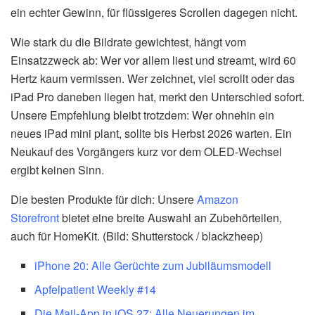
ein echter Gewinn, für flüssigeres Scrollen dagegen nicht.
Wie stark du die Bildrate gewichtest, hängt vom
Einsatzzweck ab: Wer vor allem liest und streamt, wird 60
Hertz kaum vermissen. Wer zeichnet, viel scrollt oder das
iPad Pro daneben liegen hat, merkt den Unterschied sofort.
Unsere Empfehlung bleibt trotzdem: Wer ohnehin ein
neues iPad mini plant, sollte bis Herbst 2026 warten. Ein
Neukauf des Vorgängers kurz vor dem OLED-Wechsel
ergibt keinen Sinn.
Die besten Produkte für dich: Unsere
Amazon
Storefront
bietet eine breite Auswahl an Zubehörteilen,
auch für HomeKit. (Bild: Shutterstock / blackzheep)
iPhone 20: Alle Gerüchte zum Jubiläumsmodell
Apfelpatient Weekly #14
Die Mail-App in iOS 27: Alle Neuerungen im