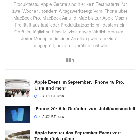
Produkttests. Apple-Geräte sind hier kein Testmaterial für
zwei Wochen, sondern Alltagswerkzeug: Vom iPhone über
MacBook Pro, MacBook Air und iMac bis zur Apple Vision
Pro läuft aus fast jeder Produktkategorie mindestens ein
Gerät im täglichen Einsatz, viele davon jährlich erneuert.
Jeder Menüpfad in einer Anleitung wird am Gerät
nachgeprüft, bevor er veröffentlicht wird.
Apple Event im September: iPhone 18 Pro,
Ultra und mehr
5. AUGUST 2026
iPhone 20: Alle Gerüchte zum Jubiläumsmodell
4. AUGUST 2026
Apple bereitet das September-Event vor:
Termin rückt näher