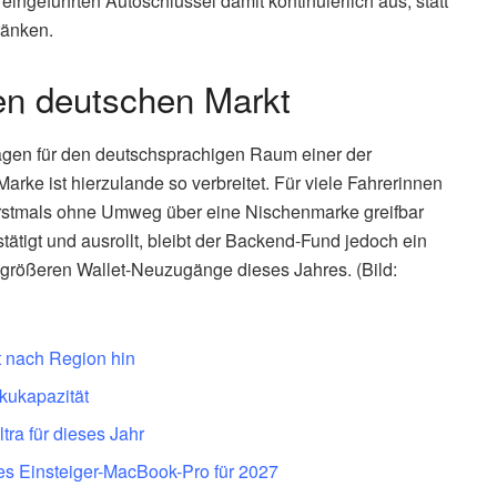
ingeführten Autoschlüssel damit kontinuierlich aus, statt
ränken.
en deutschen Markt
wagen für den deutschsprachigen Raum einer der
ke ist hierzulande so verbreitet. Für viele Fahrerinnen
 erstmals ohne Umweg über eine Nischenmarke greifbar
tätigt und ausrollt, bleibt der Backend-Fund jedoch ein
r größeren Wallet-Neuzugänge dieses Jahres. (Bild:
t nach Region hin
kukapazität
tra für dieses Jahr
ues Einsteiger-MacBook-Pro für 2027