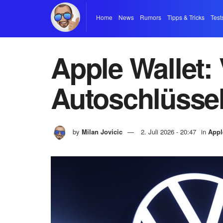
Home
News
Rumors
Tipps & Tricks
Test
Apple Wallet: 
Autoschlüss
by
Milan Jovicic
2. Juli 2026 - 20:47
in
Appl