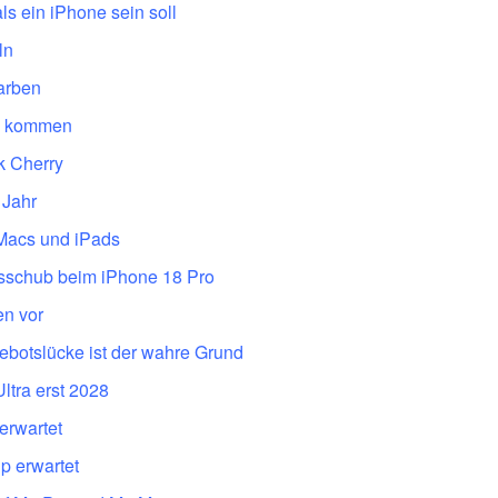
ls ein iPhone sein soll
ln
Farben
gn kommen
k Cherry
 Jahr
 Macs und iPads
ngsschub beim iPhone 18 Pro
en vor
gebotslücke ist der wahre Grund
ltra erst 2028
erwartet
p erwartet