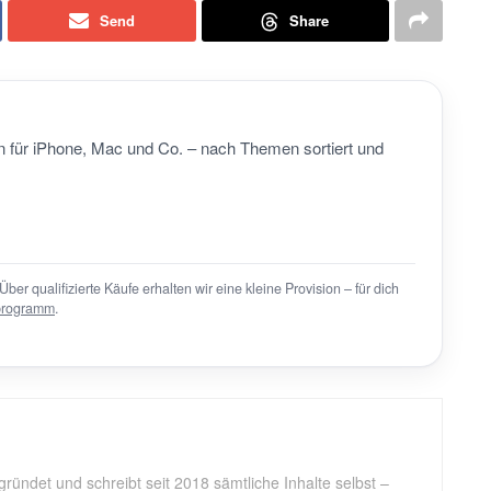
Send
Share
 für iPhone, Mac und Co. – nach Themen sortiert und
Über qualifizierte Käufe erhalten wir eine kleine Provision – für dich
programm
.
gründet und schreibt seit 2018 sämtliche Inhalte selbst –