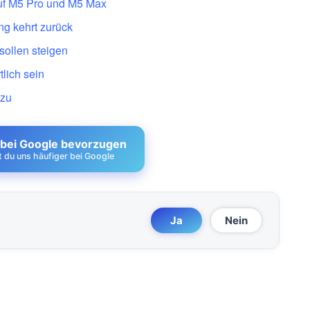
auf M5 Pro und M5 Max
g kehrt zurück
sollen steigen
tlich sein
 zu
 bei Google bevorzugen
st du uns häufiger bei Google
Ja
Nein