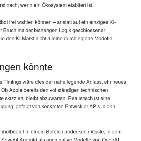
t nach, wenn ein Ökosystem etabliert ist.
bot frei wählen können – anstatt auf ein einziges KI-
er Bruch mit der bisherigen Logik geschlossener
e den KI-Markt nicht alleine durch eigene Modelle
ngen könnte
s Timings wäre dies der naheliegende Anlass, ein neues
 Ob Apple bereits den vollständigen technischen
 skizziert, bleibt abzuwarten. Realistisch ist eine
igung, gefolgt von konkreten Entwickler-APIs in den
achholbedarf in einem Bereich abdecken müsste, in dem
nd. Sowohl Android als auch native Modelle von OpenAI