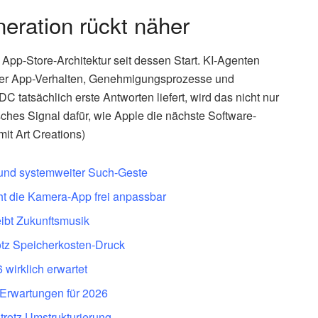
eration rückt näher
App-Store-Architektur seit dessen Start. KI-Agenten
er App-Verhalten, Genehmigungsprozesse und
tatsächlich erste Antworten liefert, wird das nicht nur
isches Signal dafür, wie Apple die nächste Software-
mit Art Creations)
p und systemweiter Such-Geste
cht die Kamera-App frei anpassbar
eibt Zukunftsmusik
rotz Speicherkosten-Druck
 wirklich erwartet
 Erwartungen für 2026
 trotz Umstrukturierung