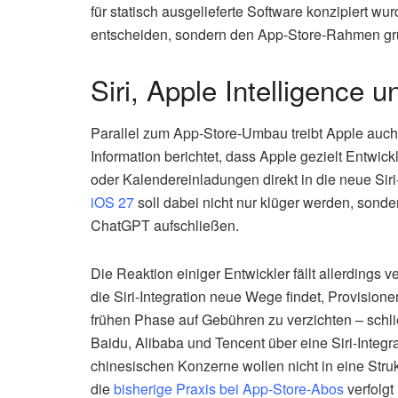
für statisch ausgelieferte Software konzipiert wu
entscheiden, sondern den App-Store-Rahmen gru
Siri, Apple Intelligence 
Parallel zum App-Store-Umbau treibt Apple auch 
Information berichtet, dass Apple gezielt Entwi
oder Kalendereinladungen direkt in die neue Sir
iOS 27
soll dabei nicht nur klüger werden, sond
ChatGPT aufschließen.
Die Reaktion einiger Entwickler fällt allerdings 
die Siri-Integration neue Wege findet, Provisione
frühen Phase auf Gebühren zu verzichten – schlie
Baidu, Alibaba und Tencent über eine Siri-Integ
chinesischen Konzerne wollen nicht in eine Stru
die
bisherige Praxis bei App-Store-Abos
verfolgt