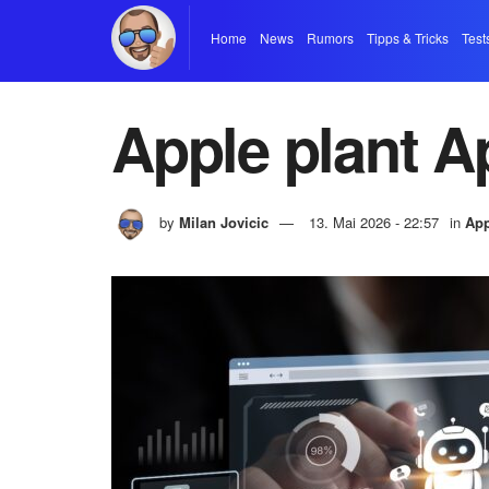
Home
News
Rumors
Tipps & Tricks
Test
Apple plant A
by
Milan Jovicic
13. Mai 2026 - 22:57
in
App