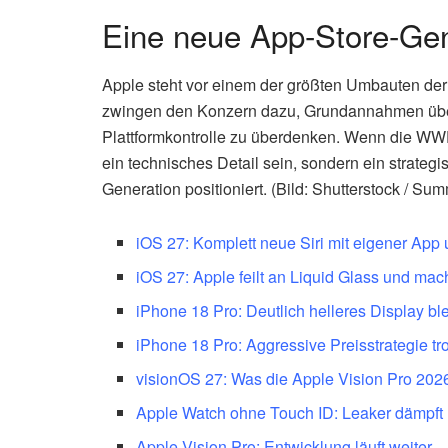
Eine neue App-Store-Gen
Apple steht vor einem der größten Umbauten der 
zwingen den Konzern dazu, Grundannahmen üb
Plattformkontrolle zu überdenken. Wenn die WWDC 
ein technisches Detail sein, sondern ein strateg
Generation positioniert. (Bild: Shutterstock / Sum
iOS 27: Komplett neue Siri mit eigener Ap
iOS 27: Apple feilt an Liquid Glass und ma
iPhone 18 Pro: Deutlich helleres Display bl
iPhone 18 Pro: Aggressive Preisstrategie t
visionOS 27: Was die Apple Vision Pro 2026
Apple Watch ohne Touch ID: Leaker dämpft
Apple Vision Pro: Entwicklung läuft weiter –