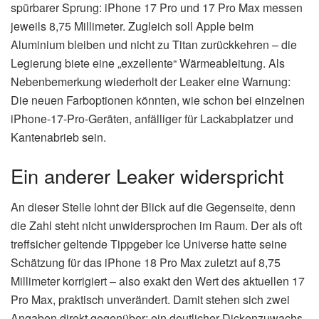
spürbarer Sprung: iPhone 17 Pro und 17 Pro Max messen
jeweils 8,75 Millimeter. Zugleich soll Apple beim
Aluminium bleiben und nicht zu Titan zurückkehren – die
Legierung biete eine „exzellente“ Wärmeableitung. Als
Nebenbemerkung wiederholt der Leaker eine Warnung:
Die neuen Farboptionen könnten, wie schon bei einzelnen
iPhone-17-Pro-Geräten, anfälliger für Lackabplatzer und
Kantenabrieb sein.
Ein anderer Leaker widerspricht
An dieser Stelle lohnt der Blick auf die Gegenseite, denn
die Zahl steht nicht unwidersprochen im Raum. Der als oft
treffsicher geltende Tippgeber Ice Universe hatte seine
Schätzung für das iPhone 18 Pro Max zuletzt auf 8,75
Millimeter korrigiert – also exakt den Wert des aktuellen 17
Pro Max, praktisch unverändert. Damit stehen sich zwei
Angaben direkt gegenüber: ein deutlicher Dickenzuwachs