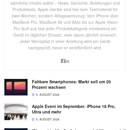
sämtliche Inhalte selbst – News, Gerüchte, Anleitungen und
Produkttests. Apple-Geräte sind hier kein Testmaterial für
zwei Wochen, sondern Alltagswerkzeug: Vom iPhone über
MacBook Pro, MacBook Air und iMac bis zur Apple Vision
Pro läuft aus fast jeder Produktkategorie mindestens ein
Gerät im täglichen Einsatz, viele davon jährlich erneuert.
Jeder Menüpfad in einer Anleitung wird am Gerät
nachgeprüft, bevor er veröffentlicht wird.
Faltbare Smartphones: Markt soll um 20
Prozent wachsen
5. AUGUST 2026
Apple Event im September: iPhone 18 Pro,
Ultra und mehr
5. AUGUST 2026