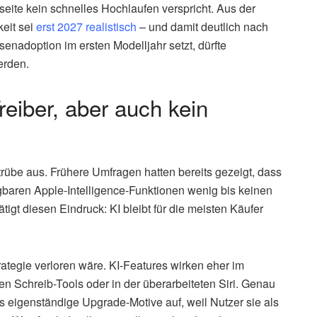
eite kein schnelles Hochlaufen verspricht. Aus der
keit sei
erst 2027 realistisch
– und damit deutlich nach
enadoption im ersten Modelljahr setzt, dürfte
erden.
Treiber, aber auch kein
trübe aus. Frühere Umfragen hatten bereits gezeigt, dass
gbaren Apple-Intelligence-Funktionen wenig bis keinen
igt diesen Eindruck: KI bleibt für die meisten Käufer
rategie verloren wäre. KI-Features wirken eher im
den Schreib-Tools oder in der überarbeiteten Siri. Genau
s eigenständige Upgrade-Motive auf, weil Nutzer sie als