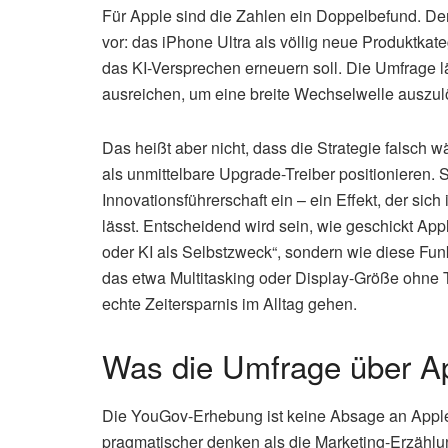
Für Apple sind die Zahlen ein Doppelbefund. De
vor: das iPhone Ultra als völlig neue Produktkate
das KI-Versprechen erneuern soll. Die Umfrage l
ausreichen, um eine breite Wechselwelle auszul
Das heißt aber nicht, dass die Strategie falsch
als unmittelbare Upgrade-Treiber positionieren. S
Innovationsführerschaft ein – ein Effekt, der s
lässt. Entscheidend wird sein, wie geschickt Apple
oder KI als Selbstzweck“, sondern wie diese Fun
das etwa Multitasking oder Display-Größe ohne 
echte Zeitersparnis im Alltag gehen.
Was die Umfrage über Ap
Die YouGov-Erhebung ist keine Absage an Apples
pragmatischer denken als die Marketing-Erzählun