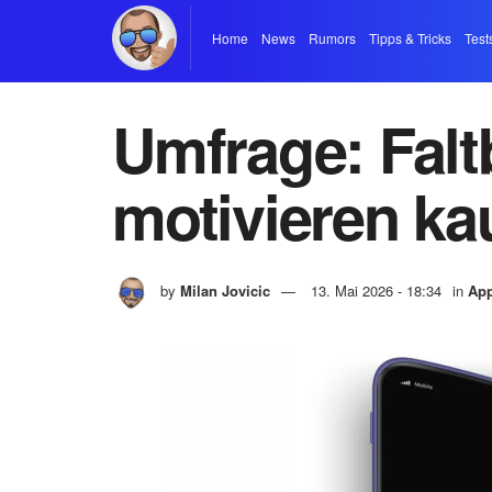
Home
News
Rumors
Tipps & Tricks
Test
Umfrage: Fal
motivieren k
by
Milan Jovicic
13. Mai 2026 - 18:34
in
App