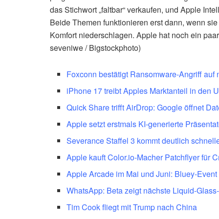
das Stichwort „faltbar“ verkaufen, und Apple Int
Beide Themen funktionieren erst dann, wenn sie
Komfort niederschlagen. Apple hat noch ein paa
seveniwe / Bigstockphoto)
Foxconn bestätigt Ransomware-Angriff auf
iPhone 17 treibt Apples Marktanteil in den
Quick Share trifft AirDrop: Google öffnet D
Apple setzt erstmals KI-generierte Präsenta
Severance Staffel 3 kommt deutlich schneller
Apple kauft Color.io-Macher Patchflyer für C
Apple Arcade im Mai und Juni: Bluey-Event p
WhatsApp: Beta zeigt nächste Liquid-Glass-
Tim Cook fliegt mit Trump nach China