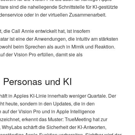
re sind die naheliegende Schnittstelle für KI-gestützte
denservice oder in der virtuellen Zusammenarbeit.
ie Call Annie entwickelt hat, ist insofern
ar ist eine der Anwendungen, die intuitiv am stärksten
– sowohl beim Sprechen als auch in Mimik und Reaktion.
der Vision Pro erfüllen, damit sie als
n Personas und KI
äft in Apples KI-Linie innerhalb weniger Quartale. Der
ht heute, sondern in den Updates, die in den
uf der Vision Pro und in Apple Intelligence
zeichnet, erkennt das Muster: TrueMeeting hat zur
 WhyLabs schärft die Sicherheit der KI-Antworten,
enständige Apple-Funktion vorbereiten. Sichtbar wird der