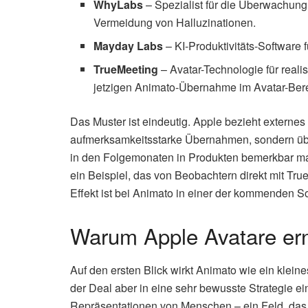
WhyLabs
– Spezialist für die Überwachun
Vermeidung von Halluzinationen.
Mayday Labs
– KI-Produktivitäts-Softwar
TrueMeeting
– Avatar-Technologie für realist
jetzigen Animato-Übernahme im Avatar-Bere
Das Muster ist eindeutig. Apple bezieht externe
aufmerksamkeitsstarke Übernahmen, sondern über e
in den Folgemonaten in Produkten bemerkbar m
ein Beispiel, das von Beobachtern direkt mit Tr
Effekt ist bei Animato in einer der kommenden S
Warum Apple Avatare ern
Auf den ersten Blick wirkt Animato wie ein klein
der Deal aber in eine sehr bewusste Strategie ein
Repräsentationen von Menschen – ein Feld, das s