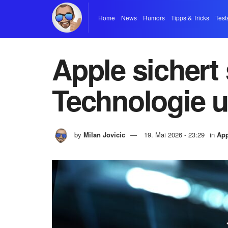
Home
News
Rumors
Tipps & Tricks
Test
Apple sichert
Technologie u
by
Milan Jovicic
19. Mai 2026 - 23:29
in
App