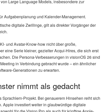
g von Large Language Models, insbesondere zur
e für Aufgabenplanung und Kalender-Management.
ische digitale Zwillinge, gilt als direkter Vorgänger der
ich.
s KI- und Avatar-Know-how nicht über große,
ine Serie kleiner, gezielter Acqui-Hires, die sich erst
achen. Die Persona-Verbesserungen in visionOS 26 sind
ueMeeting in Verbindung gebracht wurde – ein ähnlicher
oftware-Generationen zu erwarten.
ster nimmt als gedacht
es Sprachlern-Projekt. Bei genauerem Hinsehen reiht sich
. Apple investiert weiter in glaubwürdige digitale
owohl für die Vision Pro als auch für künftige Apple-