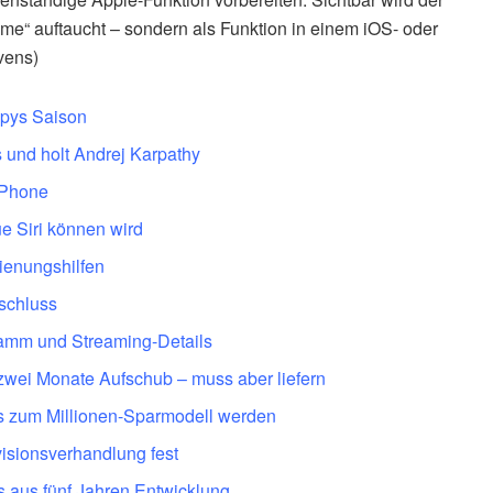
hme“ auftaucht – sondern als Funktion in einem iOS- oder
vens)
pys Saison
 und holt Andrej Karpathy
iPhone
e Siri können wird
dienungshilfen
nschluss
amm und Streaming-Details
zwei Monate Aufschub – muss aber liefern
s zum Millionen-Sparmodell werden
visionsverhandlung fest
s aus fünf Jahren Entwicklung