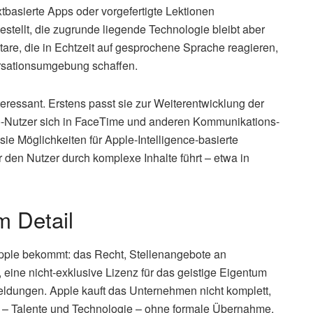
xtbasierte Apps oder vorgefertigte Lektionen
stellt, die zugrunde liegende Technologie bleibt aber
atare, die in Echtzeit auf gesprochene Sprache reagieren,
rsationsumgebung schaffen.
eressant. Erstens passt sie zur Weiterentwicklung der
ro-Nutzer sich in FaceTime und anderen Kommunikations-
 sie Möglichkeiten für Apple-Intelligence-basierte
den Nutzer durch komplexe Inhalte führt – etwa in
m Detail
pple bekommt: das Recht, Stellenangebote an
 eine nicht-exklusive Lizenz für das geistige Eigentum
ldungen. Apple kauft das Unternehmen nicht komplett,
le – Talente und Technologie – ohne formale Übernahme.