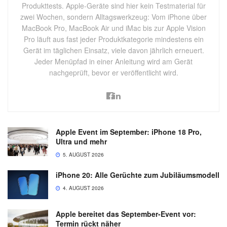
Produkttests. Apple-Geräte sind hier kein Testmaterial für
zwei Wochen, sondern Alltagswerkzeug: Vom iPhone über
MacBook Pro, MacBook Air und iMac bis zur Apple Vision
Pro läuft aus fast jeder Produktkategorie mindestens ein
Gerät im täglichen Einsatz, viele davon jährlich erneuert.
Jeder Menüpfad in einer Anleitung wird am Gerät
nachgeprüft, bevor er veröffentlicht wird.
Apple Event im September: iPhone 18 Pro,
Ultra und mehr
5. AUGUST 2026
iPhone 20: Alle Gerüchte zum Jubiläumsmodell
4. AUGUST 2026
Apple bereitet das September-Event vor:
Termin rückt näher