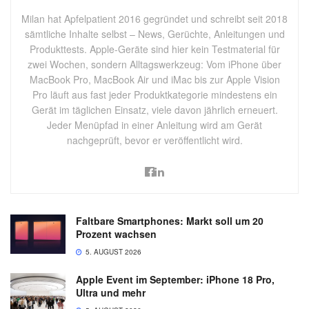
Milan hat Apfelpatient 2016 gegründet und schreibt seit 2018
sämtliche Inhalte selbst – News, Gerüchte, Anleitungen und
Produkttests. Apple-Geräte sind hier kein Testmaterial für
zwei Wochen, sondern Alltagswerkzeug: Vom iPhone über
MacBook Pro, MacBook Air und iMac bis zur Apple Vision
Pro läuft aus fast jeder Produktkategorie mindestens ein
Gerät im täglichen Einsatz, viele davon jährlich erneuert.
Jeder Menüpfad in einer Anleitung wird am Gerät
nachgeprüft, bevor er veröffentlicht wird.
Faltbare Smartphones: Markt soll um 20
Prozent wachsen
5. AUGUST 2026
Apple Event im September: iPhone 18 Pro,
Ultra und mehr