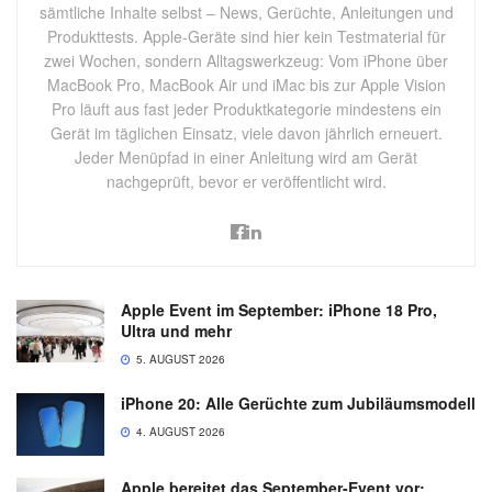
sämtliche Inhalte selbst – News, Gerüchte, Anleitungen und
Produkttests. Apple-Geräte sind hier kein Testmaterial für
zwei Wochen, sondern Alltagswerkzeug: Vom iPhone über
MacBook Pro, MacBook Air und iMac bis zur Apple Vision
Pro läuft aus fast jeder Produktkategorie mindestens ein
Gerät im täglichen Einsatz, viele davon jährlich erneuert.
Jeder Menüpfad in einer Anleitung wird am Gerät
nachgeprüft, bevor er veröffentlicht wird.
Apple Event im September: iPhone 18 Pro,
Ultra und mehr
5. AUGUST 2026
iPhone 20: Alle Gerüchte zum Jubiläumsmodell
4. AUGUST 2026
Apple bereitet das September-Event vor: