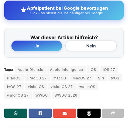
Apfelpatient bei Google bevorzugen
1 Klick – so siehst du uns häufiger bei Google
War dieser Artikel hilfreich?
Ja
Nein
Tags:
Apple Dienste
Apple Intelligence
iOS
iOS 27
iPadOS
iPadOS 27
macOS
macOS 27
Siri
tvOS
tvOS 27
visionOS
visionOS 27
watchOS
watchOS 27
WWDC
WWDC 2026