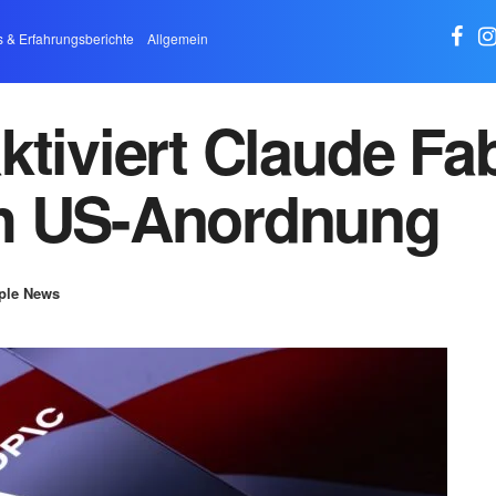
s & Erfahrungsberichte
Allgemein
ktiviert Claude Fa
h US-Anordnung
ple News