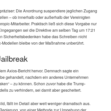
präziser: Die Anordnung suspendiere jeglichen Zugang
llen – ob innerhalb oder außerhalb der Vereinigten
ropic-Mitarbeiter. Praktisch ließ sich diese Vorgabe nur
Eingegangen sei die Direktive am selben Tag um 17:21
ten Sicherheitsbedenken habe das Schreiben nicht
ic-Modellen bleibe von der Maßnahme unberührt.
Jailbreak
 dem Axios-Bericht hervor. Demnach sagte ein
abe gehandelt, nachdem ein anderes Unternehmen
reaken“ – zu können. Schon zuvor habe die Trump-
ells zu verhindern, sei damit aber gescheitert.
ld, fällt im Detail aber weit weniger dramatisch aus.
 Regierung, von einer Methode zur Umgehung der