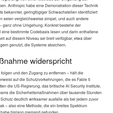
en. Anthropic habe eine Demonstration dieser Technik
ts bekannter, geringfügiger Schwachstellen identifiziert
n seien vergleichsweise simpel, und auch andere
en – ganz ohne Umgehung. Konkret bestehe der
ll eine bestimmte Codebasis lesen und darin enthaltene
it auf diesem Niveau sei breit verfügbar, etwa über
gern genutzt, die Systeme absichern.
ßnahme widerspricht
 folgen und den Zugang zu entfernen – hält die
rweist auf die Schutzvorkehrungen, die es Fable 5
en die US-Regierung, das britische AI Security Institute,
 Teams die Sicherheitsmaßnahmen über tausende Stunden
 Schutz deutlich wirksamer ausfalle als bei jedem zuvor
eak – also eine Methode, die ein breites Spektrum
 – habe bislang niemand gefunden.