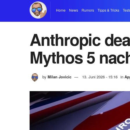
Home
News
Rumors
Tipps & Tricks
Test
Anthropic dea
Mythos 5 nac
by
Milan Jovicic
13. Juni 2026 - 15:16
in
Ap