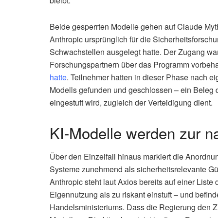
bleibt.
Beide gesperrten Modelle gehen auf Claude Myt
Anthropic ursprünglich für die Sicherheitsforsch
Schwachstellen ausgelegt hatte. Der Zugang wa
Forschungspartnern über das Programm vorbeha
hatte
. Teilnehmer hatten in dieser Phase nach e
Modells gefunden und geschlossen – ein Beleg da
eingestuft wird, zugleich der Verteidigung dient.
KI-Modelle werden zur na
Über den Einzelfall hinaus markiert die Anordnu
Systeme zunehmend als sicherheitsrelevante Güte
Anthropic steht laut Axios bereits auf einer Lis
Eigennutzung als zu riskant einstuft – und befin
Handelsministeriums. Dass die Regierung den 