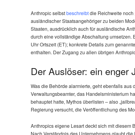
Anthropic selbst
beschreibt
die Reichweite noch 
ausländischer Staatsangehöriger zu beiden Mode
Staaten, ausdrücklich auch für ausländische Anth
durch eine vollständige Abschaltung umsetzen. 
Uhr Ortszeit (ET); konkrete Details zum genann
enthalten. Der Zugang zu allen übrigen Anthrop
Der Auslöser: ein enger 
Was die Behörde alarmierte, geht ebenfalls aus
Verwaltungsbeamter, das Handelsministerium h
behauptet hatte, Mythos überlisten – also „jailb
Regierung versucht, die Veröffentlichung des Mod
Anthropics eigene Lesart deckt sich mit diesem Bi
Nach Verständnis des Unternehmens glaubt die