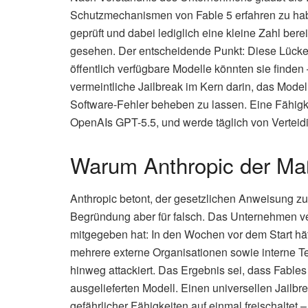
Schutzmechanismen von Fable 5 erfahren zu hab
geprüft und dabei lediglich eine kleine Zahl berei
gesehen. Der entscheidende Punkt: Diese Lücke
öffentlich verfügbare Modelle könnten sie find
vermeintliche Jailbreak im Kern darin, das Mode
Software-Fehler beheben zu lassen. Eine Fähigke
OpenAIs GPT-5.5, und werde täglich von Verteidi
Warum Anthropic der Ma
Anthropic betont, der gesetzlichen Anweisung zu
Begründung aber für falsch. Das Unternehmen ve
mitgegeben hat: In den Wochen vor dem Start hätt
mehrere externe Organisationen sowie interne
hinweg attackiert. Das Ergebnis sei, dass Fables
ausgelieferten Modell. Einen universellen Jailbr
gefährlicher Fähigkeiten auf einmal freischaltet