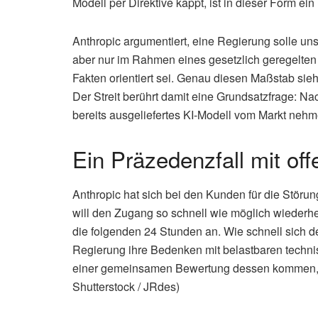
Modell per Direktive kappt, ist in dieser Form ei
Anthropic argumentiert, eine Regierung solle un
aber nur im Rahmen eines gesetzlich geregelten V
Fakten orientiert sei. Genau diesen Maßstab sieh
Der Streit berührt damit eine Grundsatzfrage: N
bereits ausgeliefertes KI-Modell vom Markt neh
Ein Präzedenzfall mit o
Anthropic hat sich bei den Kunden für die Störun
will den Zugang so schnell wie möglich wiederhe
die folgenden 24 Stunden an. Wie schnell sich de
Regierung ihre Bedenken mit belastbaren techn
einer gemeinsamen Bewertung dessen kommen, was
Shutterstock / JRdes)