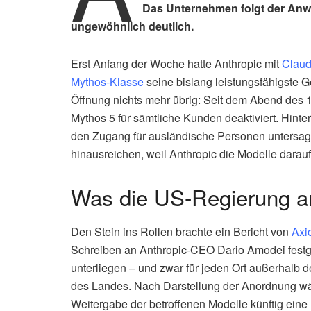
Das Unternehmen folgt der Anw
ungewöhnlich deutlich.
Erst Anfang der Woche hatte Anthropic mit
Claud
Mythos-Klasse
seine bislang leistungsfähigste G
Öffnung nichts mehr übrig: Seit dem Abend des 1
Mythos 5 für sämtliche Kunden deaktiviert. Hinte
den Zugang für ausländische Personen untersagt 
hinausreichen, weil Anthropic die Modelle darauf
Was die US-Regierung a
Den Stein ins Rollen brachte ein Bericht von
Axi
Schreiben an Anthropic-CEO Dario Amodei festge
unterliegen – und zwar für jeden Ort außerhalb 
des Landes. Nach Darstellung der Anordnung wär
Weitergabe der betroffenen Modelle künftig eine L