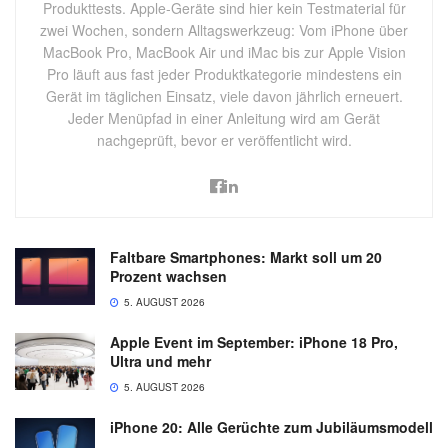
Produkttests. Apple-Geräte sind hier kein Testmaterial für
zwei Wochen, sondern Alltagswerkzeug: Vom iPhone über
MacBook Pro, MacBook Air und iMac bis zur Apple Vision
Pro läuft aus fast jeder Produktkategorie mindestens ein
Gerät im täglichen Einsatz, viele davon jährlich erneuert.
Jeder Menüpfad in einer Anleitung wird am Gerät
nachgeprüft, bevor er veröffentlicht wird.
Faltbare Smartphones: Markt soll um 20
Prozent wachsen
5. AUGUST 2026
Apple Event im September: iPhone 18 Pro,
Ultra und mehr
5. AUGUST 2026
iPhone 20: Alle Gerüchte zum Jubiläumsmodell