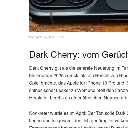
Bild: @SonnyDickson / X
Dark Cherry: vom Gerüch
Dark Cherry gilt als die zentrale Neuerung im Fa
bis Februar 2026 zurück, als ein Bericht von Blo
Spiel brachte, das Apple für iPhone 18 Pro und 
chinesischer Leaker zu Wort und hielt den Farbto
Hersteller bereits an einer ähnlichen Nuance arb
Konkreter wurde es im April: Der Ton solle Dark
liegen und insgesamt deutlich gedämpfter wirken 
Farbprognosen bekannte Leaker Instant Digital 