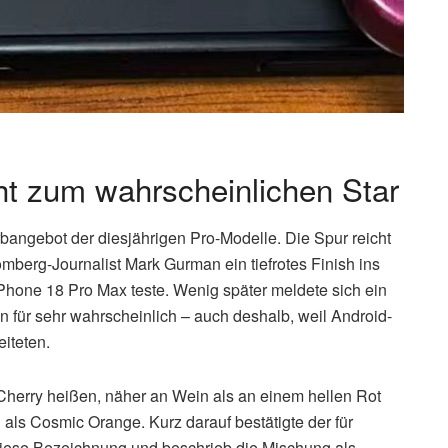
t zum wahrscheinlichen Star
rbangebot der diesjährigen Pro-Modelle. Die Spur reicht
omberg-Journalist Mark Gurman ein tiefrotes Finish ins
iPhone 18 Pro Max teste. Wenig später meldete sich ein
n für sehr wahrscheinlich – auch deshalb, weil Android-
eiteten.
 Cherry heißen, näher an Wein als an einem hellen Rot
als Cosmic Orange. Kurz darauf bestätigte der für
diese Bezeichnung und beschrieb die Mischung als