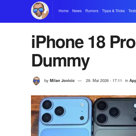
Home
News
Rumors
Tipps & Tricks
Test
iPhone 18 Pro
Dummy
by
Milan Jovicic
29. Mai 2026 - 17:11
in
App