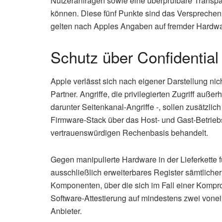
Nutzeranfragen sowie eine überprüfbare Transpare
können. Diese fünf Punkte sind das Versprechen,
gelten nach Apples Angaben auf fremder Hardwa
Schutz über Confidentia
Apple verlässt sich nach eigener Darstellung nic
Partner. Angriffe, die privilegierten Zugriff auß
darunter Seitenkanal-Angriffe -, sollen zusätzli
Firmware-Stack über das Host- und Gast-Betrie
vertrauenswürdigen Rechenbasis behandelt.
Gegen manipulierte Hardware in der Lieferkette f
ausschließlich erweiterbares Register sämtliche
Komponenten, über die sich im Fall einer Komprom
Software-Attestierung auf mindestens zwei von
Anbieter.