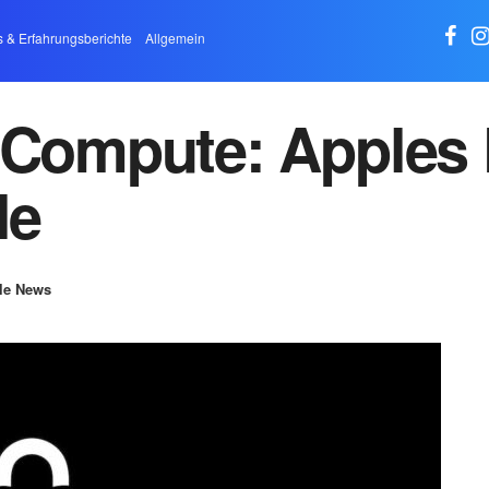
s & Erfahrungsberichte
Allgemein
 Compute: Apples 
le
le News