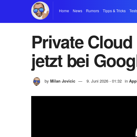
Home
News
Rumors
Tipps & Tricks
Test
Private Cloud
jetzt bei Goog
by
Milan Jovicic
9. Juni 2026 - 01:32
in
App