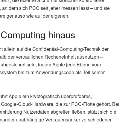
nz, die externe Sicherheitsforscher kontrollieren
 an dem sich PCC seit jeher messen lässt – und sie
re genauso wie auf der eigenen.
l Computing hinaus
ht allein auf die Confidential-Computing-Technik der
erhalb der vertraulichen Recheneinheit ausnutzen –
ch abgesichert sein, indem Apple jede Ebene vom
bssystem bis zum Anwendungscode als Teil seiner
ührt Apple ein kryptografisch überprüfbares,
r Google-Cloud-Hardware, die zur PCC-Flotte gehört. Bei
ittierung Nutzerdaten abgreifen ließen, stützt sich die
einander unabhängige Vertrauensanker verschiedener