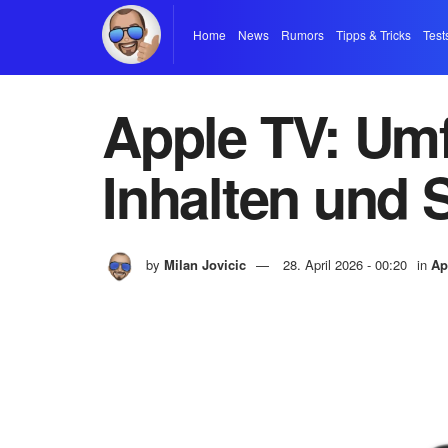
Home
News
Rumors
Tipps & Tricks
Test
Apple TV: Um
Inhalten und 
by
Milan Jovicic
28. April 2026 - 00:20
in
Ap