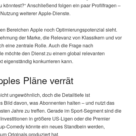
könntest?“ Anschließend folgen ein paar Profilfragen –
 Nutzung weiterer Apple-Dienste.
hen Bereichen Apple noch Optimierungspotenzial sieht.
rnehmung der Marke, die Relevanz von Klassikern und vor
ch eine zentrale Rolle. Auch die Frage nach
le möchte den Dienst zu einem global relevanten
t eigenständig konkurrieren kann.
ples Pläne verrät
cht ungewöhnlich, doch die Detailtiefe ist
es Bild davon, was Abonnenten halten – und nutzt das
hsten Jahre zu treffen. Gerade im Sport-Segment sind die
h Investitionen in größere US-Ligen oder die Premier
up-Comedy könnte ein neues Standbein werden,
m Originals produziert hat.