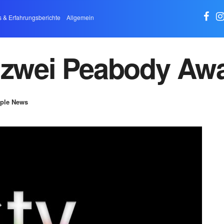
s & Erfahrungsberichte
Allgemein
t zwei Peabody Aw
ple News