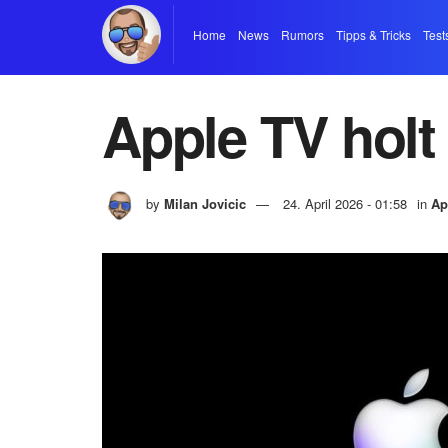
Home
News
Rumors
Tipps & Tricks
Test
Apple TV hol
by
Milan Jovicic
24. April 2026 - 01:58
in
Ap