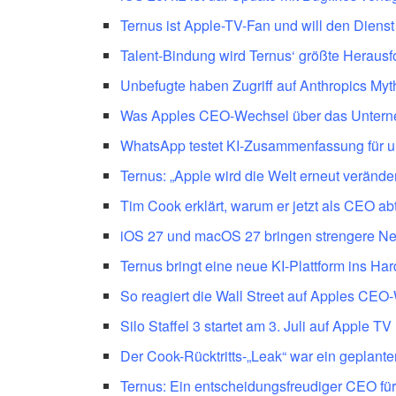
Ternus ist Apple-TV-Fan und will den Dien
Talent-Bindung wird Ternus‘ größte Heraus
Unbefugte haben Zugriff auf Anthropics Myth
Was Apples CEO-Wechsel über das Untern
WhatsApp testet KI-Zusammenfassung für 
Ternus: „Apple wird die Welt erneut verände
Tim Cook erklärt, warum er jetzt als CEO abtr
iOS 27 und macOS 27 bringen strengere Ne
Ternus bringt eine neue KI-Plattform ins H
So reagiert die Wall Street auf Apples CEO
Silo Staffel 3 startet am 3. Juli auf Apple TV
Der Cook-Rücktritts-„Leak“ war ein geplante
Ternus: Ein entscheidungsfreudiger CEO fü