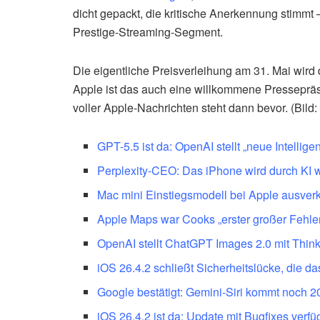
dicht gepackt, die kritische Anerkennung stimmt 
Prestige-Streaming-Segment.
Die eigentliche Preisverleihung am 31. Mai wird
Apple ist das auch eine willkommene Pressepr
voller Apple-Nachrichten steht dann bevor. (Bild:
GPT-5.5 ist da: OpenAI stellt „neue Intelli
Perplexity-CEO: Das iPhone wird durch KI wi
Mac mini Einstiegsmodell bei Apple ausverk
Apple Maps war Cooks „erster großer Fehler
OpenAI stellt ChatGPT Images 2.0 mit Think
iOS 26.4.2 schließt Sicherheitslücke, die d
Google bestätigt: Gemini-Siri kommt noch 
iOS 26.4.2 ist da: Update mit Bugfixes verfü