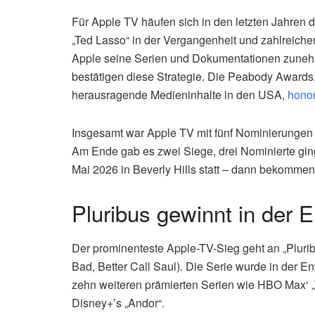
Für Apple TV häufen sich in den letzten Jahre
„Ted Lasso“ in der Vergangenheit und zahlreich
Apple seine Serien und Dokumentationen zunehm
bestätigen diese Strategie. Die Peabody Awards,
herausragende Medieninhalte in den USA,
honor
Insgesamt war Apple TV mit fünf Nominierungen 
Am Ende gab es zwei Siege, drei Nominierte ginge
Mai 2026 in Beverly Hills statt – dann bekommen
Pluribus gewinnt in der 
Der prominenteste Apple-TV-Sieg geht an „Pluribu
Bad, Better Call Saul). Die Serie wurde in der 
zehn weiteren prämierten Serien wie HBO Max‘ „
Disney+’s „Andor“.