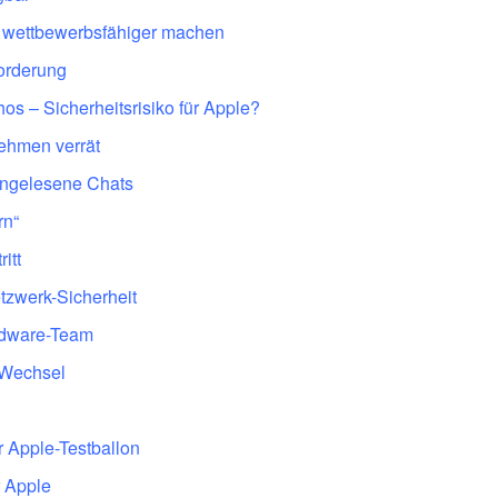
st wettbewerbsfähiger machen
forderung
os – Sicherheitsrisiko für Apple?
ehmen verrät
ungelesene Chats
rn“
itt
tzwerk-Sicherheit
ardware-Team
-Wechsel
r Apple-Testballon
r Apple