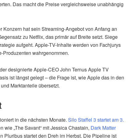
erten. Das macht die Preise vergleichsweise unabhängig
Der Konzern hat sein Streaming-Angebot von Anfang an
Gegensatz zu Netflix, das primär auf Breite setzt. Siege
ategie aufgeht. Apple-TV-Inhalte werden von Fachjurys
ige-Produzenten wahrgenommen.
 der designierte Apple-CEO John Ternus Apple TV
is ist längst gelegt – die Frage ist, wie Apple das in den
nd Marktanteile übersetzt.
t
ioniert in die nächsten Monate.
Silo Staffel 3 startet am 3.
n wie „The Savant“ mit Jessica Chastain,
Dark Matter
on Pluribus startet den Dreh im Herbst. Die Pipeline ist