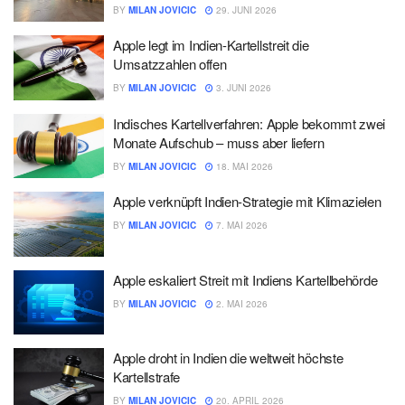
BY
MILAN JOVICIC
29. JUNI 2026
Apple legt im Indien-Kartellstreit die
Umsatzzahlen offen
BY
MILAN JOVICIC
3. JUNI 2026
Indisches Kartellverfahren: Apple bekommt zwei
Monate Aufschub – muss aber liefern
BY
MILAN JOVICIC
18. MAI 2026
Apple verknüpft Indien-Strategie mit Klimazielen
BY
MILAN JOVICIC
7. MAI 2026
Apple eskaliert Streit mit Indiens Kartellbehörde
BY
MILAN JOVICIC
2. MAI 2026
Apple droht in Indien die weltweit höchste
Kartellstrafe
BY
MILAN JOVICIC
20. APRIL 2026