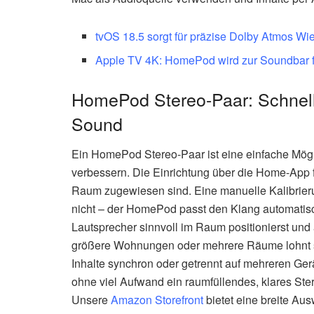
tvOS 18.5 sorgt für präzise Dolby Atmos W
Apple TV 4K: HomePod wird zur Soundbar 
HomePod Stereo-Paar: Schnell 
Sound
Ein HomePod Stereo-Paar ist eine einfache Mögl
verbessern. Die Einrichtung über die Home-App f
Raum zugewiesen sind. Eine manuelle Kalibrier
nicht – der HomePod passt den Klang automatisc
Lautsprecher sinnvoll im Raum positionierst un
größere Wohnungen oder mehrere Räume lohnt si
Inhalte synchron oder getrennt auf mehreren Ger
ohne viel Aufwand ein raumfüllendes, klares Ster
Unsere
Amazon Storefront
bietet eine breite Aus