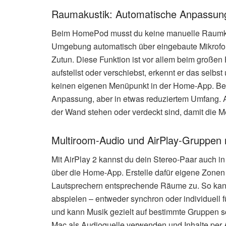
Raumakustik: Automatische Anpassu
Beim HomePod musst du keine manuelle Raumkali
Umgebung automatisch über eingebaute Mikrofo
Zutun. Diese Funktion ist vor allem beim großen
aufstellst oder verschiebst, erkennt er das selbst 
keinen eigenen Menüpunkt in der Home-App. Bei
Anpassung, aber in etwas reduziertem Umfang. A
der Wand stehen oder verdeckt sind, damit die Me
Multiroom-Audio und AirPlay-Gruppen 
Mit AirPlay 2 kannst du dein Stereo-Paar auch in
über die Home-App. Erstelle dafür eigene Zonen
Lautsprechern entsprechende Räume zu. So kann
abspielen – entweder synchron oder individuell
und kann Musik gezielt auf bestimmte Gruppen 
Mac als Audioquelle verwenden und Inhalte per