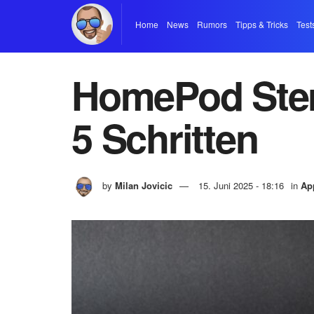
Home
News
Rumors
Tipps & Tricks
Test
HomePod Stere
5 Schritten
by
Milan Jovicic
15. Juni 2025 - 18:16
in
Ap