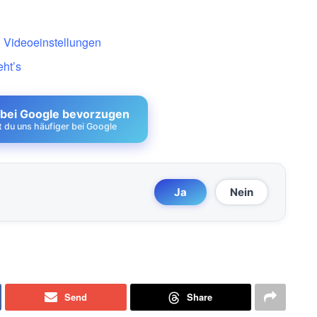
 Videoeinstellungen
eht’s
 bei Google bevorzugen
st du uns häufiger bei Google
Ja
Nein
Send
Share