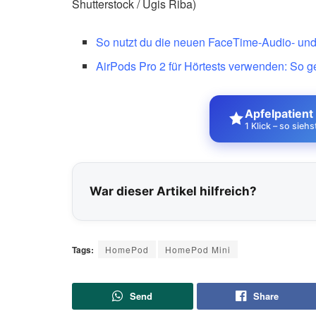
Shutterstock / Ugis Riba)
So nutzt du die neuen FaceTime-Audio- und
AirPods Pro 2 für Hörtests verwenden: So g
Apfelpatient
1 Klick – so sieh
War dieser Artikel hilfreich?
Tags:
HomePod
HomePod Mini
Send
Share