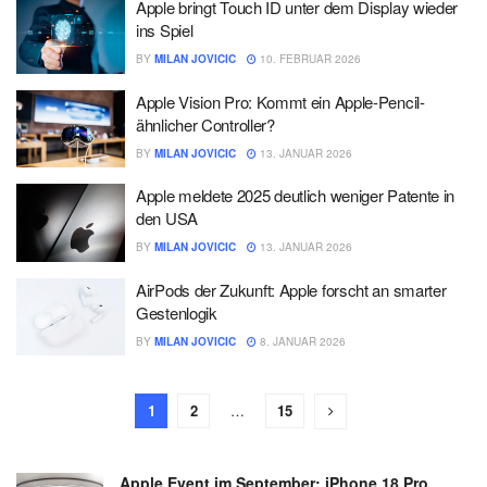
Apple bringt Touch ID unter dem Display wieder
ins Spiel
BY
MILAN JOVICIC
10. FEBRUAR 2026
Apple Vision Pro: Kommt ein Apple-Pencil-
ähnlicher Controller?
BY
MILAN JOVICIC
13. JANUAR 2026
Apple meldete 2025 deutlich weniger Patente in
den USA
BY
MILAN JOVICIC
13. JANUAR 2026
AirPods der Zukunft: Apple forscht an smarter
Gestenlogik
BY
MILAN JOVICIC
8. JANUAR 2026
1
2
…
15
Apple Event im September: iPhone 18 Pro,