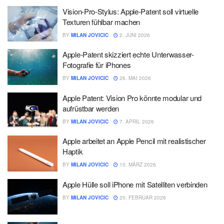
Vision-Pro-Stylus: Apple-Patent soll virtuelle
Texturen fühlbar machen
BY
MILAN JOVICIC
2. JUNI 2026
Apple-Patent skizziert echte Unterwasser-
Fotografie für iPhones
BY
MILAN JOVICIC
26. MAI 2026
Apple Patent: Vision Pro könnte modular und
aufrüstbar werden
BY
MILAN JOVICIC
7. APRIL 2026
Apple arbeitet an Apple Pencil mit realistischer
Haptik
BY
MILAN JOVICIC
10. MÄRZ 2026
Apple Hülle soll iPhone mit Satelliten verbinden
BY
MILAN JOVICIC
20. FEBRUAR 2026