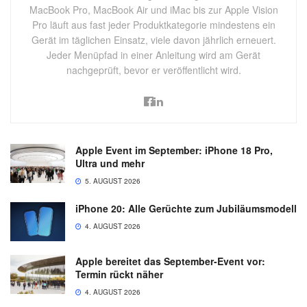
MacBook Pro, MacBook Air und iMac bis zur Apple Vision
Pro läuft aus fast jeder Produktkategorie mindestens ein
Gerät im täglichen Einsatz, viele davon jährlich erneuert.
Jeder Menüpfad in einer Anleitung wird am Gerät
nachgeprüft, bevor er veröffentlicht wird.
Apple Event im September: iPhone 18 Pro,
Ultra und mehr
5. AUGUST 2026
iPhone 20: Alle Gerüchte zum Jubiläumsmodell
4. AUGUST 2026
Apple bereitet das September-Event vor:
Termin rückt näher
4. AUGUST 2026