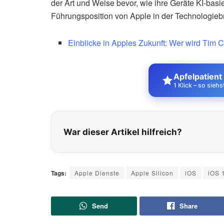
der Art und Weise bevor, wie ihre Geräte KI-basi
Führungsposition von Apple in der Technologiebr
Einblicke in Apples Zukunft: Wer wird Tim 
Apfelpatient
1 Klick – so sieh
War dieser Artikel hilfreich?
Tags:
Apple Dienste
Apple Silicon
iOS
iOS 
Send
Share