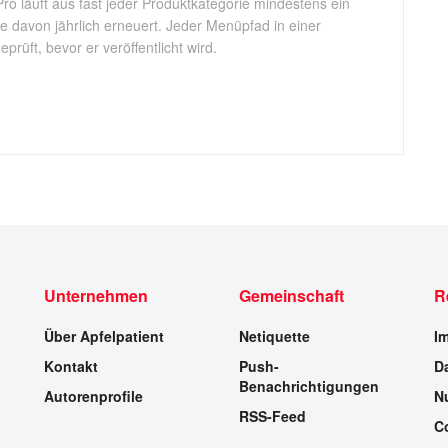
Pro läuft aus fast jeder Produktkategorie mindestens ein
ele davon jährlich erneuert. Jeder Menüpfad in einer
rüft, bevor er veröffentlicht wird.
Unternehmen
Gemeinschaft
R
Über Apfelpatient
Netiquette
I
Kontakt
Push-
D
Benachrichtigungen
Autorenprofile
N
RSS-Feed
C