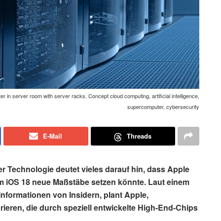
r in server room with server racks. Concept cloud computing, artificial intelligence,
supercomputer, cybersecurity
E-Mail
Threads
er Technologie deutet vieles darauf hin, dass Apple
 iOS 18 neue Maßstäbe setzen könnte. Laut einem
nformationen von Insidern, plant Apple,
rieren, die durch speziell entwickelte High-End-Chips