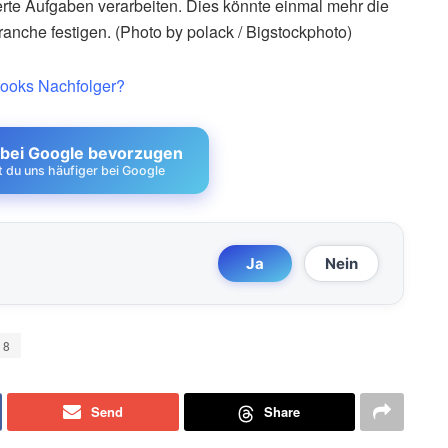
erte Aufgaben verarbeiten. Dies könnte einmal mehr die
anche festigen. (Photo by polack / Bigstockphoto)
Cooks Nachfolger?
 bei Google bevorzugen
st du uns häufiger bei Google
Ja
Nein
18
Send
Share