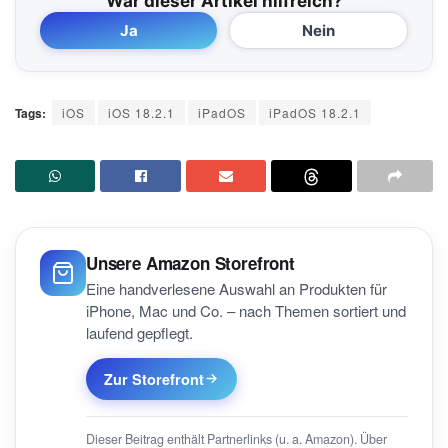
War dieser Artikel hilfreich?
Ja
Nein
Tags:
iOS
iOS 18.2.1
iPadOS
iPadOS 18.2.1
Unsere Amazon Storefront
Eine handverlesene Auswahl an Produkten für
iPhone, Mac und Co. – nach Themen sortiert und
laufend gepflegt.
Zur Storefront
Dieser Beitrag enthält Partnerlinks (u. a. Amazon). Über