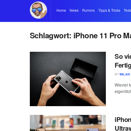
Home
News
Rumors
Tipps & Tricks
Test
Schlagwort:
iPhone 11 Pro M
So vi
Ferti
BY
MILAN 
Wieviel 
eigentlic
iPhon
Ultra