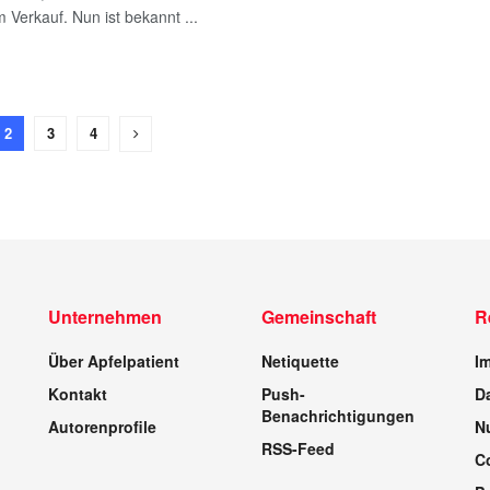
 im Verkauf. Nun ist bekannt ...
2
3
4
Unternehmen
Gemeinschaft
R
Über Apfelpatient
Netiquette
I
Kontakt
Push-
D
Benachrichtigungen
Autorenprofile
N
RSS-Feed
C