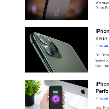
Wie erzw
Diese Fr
iPhon
neue 
BY
MILAN 
Die Repa
einem ob
diskutiert
iPhon
Perf
BY
MILAN 
Das iPho