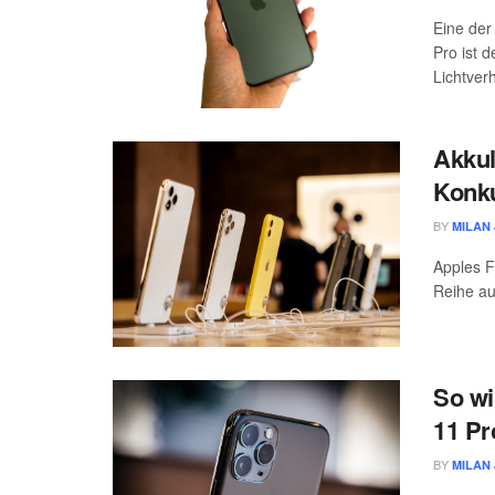
Eine der
Pro ist 
Lichtverh
Akkul
Konk
BY
MILAN 
Apples F
Reihe au
So wi
11 Pr
BY
MILAN 