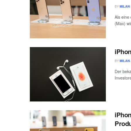
BY
MILAN 
Als eine
(Max) wi
iPhon
BY
MILAN 
Der beka
Investor
iPhon
Produ