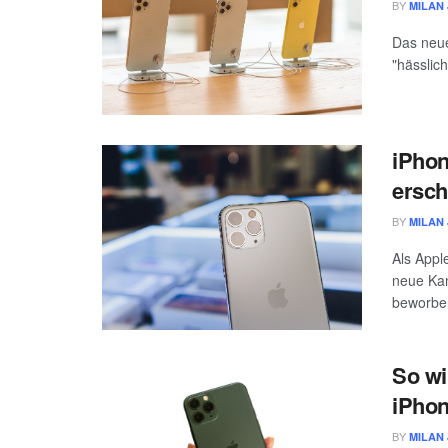
BY
MILAN 
Das neue
"hässlic
iPhon
ersch
BY
MILAN 
Als Appl
neue Kam
beworben
So wi
iPhon
BY
MILAN 