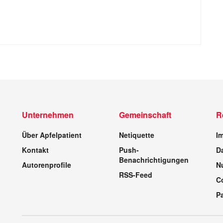
Unternehmen
Gemeinschaft
R
Über Apfelpatient
Netiquette
I
Kontakt
Push-
D
Benachrichtigungen
Autorenprofile
N
RSS-Feed
C
P