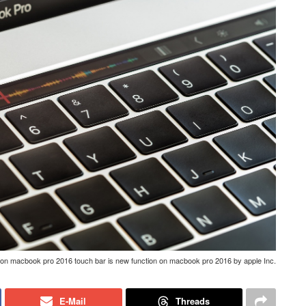
r on macbook pro 2016 touch bar is new function on macbook pro 2016 by apple Inc.
E-Mail
Threads