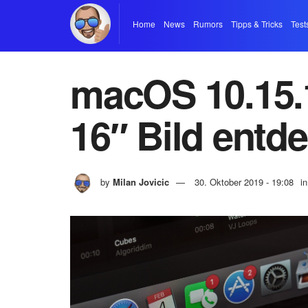
Home
News
Rumors
Tipps & Tricks
Test
macOS 10.15.
16″ Bild entde
by
Milan Jovicic
30. Oktober 2019 - 19:08
in