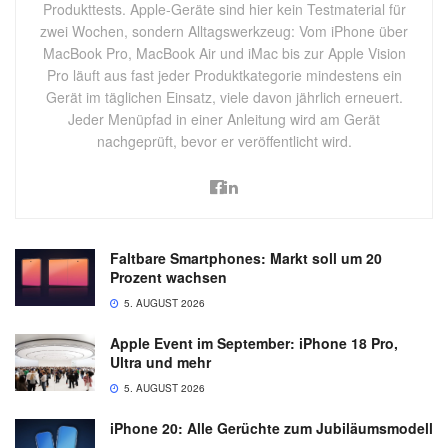
Produkttests. Apple-Geräte sind hier kein Testmaterial für
zwei Wochen, sondern Alltagswerkzeug: Vom iPhone über
MacBook Pro, MacBook Air und iMac bis zur Apple Vision
Pro läuft aus fast jeder Produktkategorie mindestens ein
Gerät im täglichen Einsatz, viele davon jährlich erneuert.
Jeder Menüpfad in einer Anleitung wird am Gerät
nachgeprüft, bevor er veröffentlicht wird.
Faltbare Smartphones: Markt soll um 20
Prozent wachsen
5. AUGUST 2026
Apple Event im September: iPhone 18 Pro,
Ultra und mehr
5. AUGUST 2026
iPhone 20: Alle Gerüchte zum Jubiläumsmodell