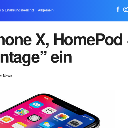
s & Erfahrungsberichte
Allgemein
Phone X, HomePod
Vintage” ein
e News