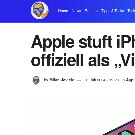
Home
News
Rumors
Tipps & Tricks
Test
Apple stuft i
offiziell als „
by
Milan Jovicic
1. Juli 2024 - 19:28
in
Appl