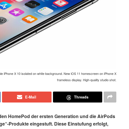
pple iPhone X 10 isolated on white background. New iOS 11 homescreen on iPhone X
frameless display. High-quality studio shot.
E-Mail
Threads
, den HomePod der ersten Generation und die AirPods
ge“-Produkte eingestuft. Diese Einstufung erfolgt,