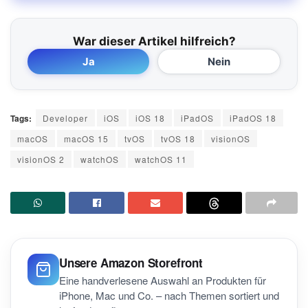
War dieser Artikel hilfreich?
Ja
Nein
Tags:
Developer
iOS
iOS 18
iPadOS
iPadOS 18
macOS
macOS 15
tvOS
tvOS 18
visionOS
visionOS 2
watchOS
watchOS 11
Unsere Amazon Storefront
Eine handverlesene Auswahl an Produkten für
iPhone, Mac und Co. – nach Themen sortiert und