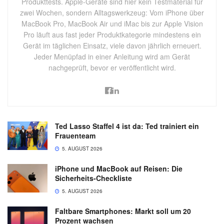
Produkttests. Apple-Geräte sind hier kein Testmaterial für
zwei Wochen, sondern Alltagswerkzeug: Vom iPhone über
MacBook Pro, MacBook Air und iMac bis zur Apple Vision
Pro läuft aus fast jeder Produktkategorie mindestens ein
Gerät im täglichen Einsatz, viele davon jährlich erneuert.
Jeder Menüpfad in einer Anleitung wird am Gerät
nachgeprüft, bevor er veröffentlicht wird.
Ted Lasso Staffel 4 ist da: Ted trainiert ein
Frauenteam
5. AUGUST 2026
iPhone und MacBook auf Reisen: Die
Sicherheits-Checkliste
5. AUGUST 2026
Faltbare Smartphones: Markt soll um 20
Prozent wachsen