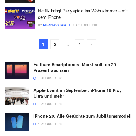
Netflix bringt Partyspiele ins Wohnzimmer – mit
dem iPhone
BY
MILAN JOVICIC
9. OKTOBER 2025
1
2
…
4
Faltbare Smartphones: Markt soll um 20
Prozent wachsen
5. AUGUST 2026
Apple Event im September: iPhone 18 Pro,
Ultra und mehr
5. AUGUST 2026
iPhone 20: Alle Gerüchte zum Jubiläumsmodell
4. AUGUST 2026