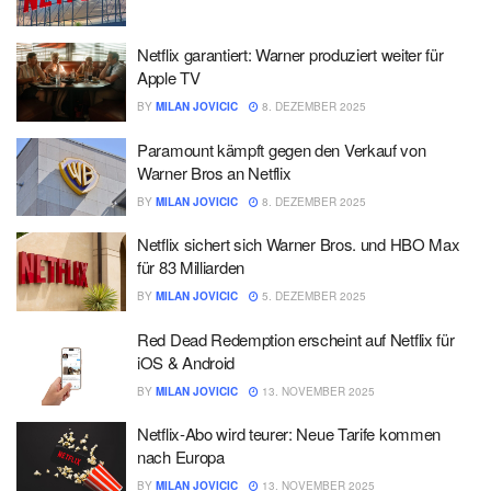
Netflix garantiert: Warner produziert weiter für
Apple TV
BY
MILAN JOVICIC
8. DEZEMBER 2025
Paramount kämpft gegen den Verkauf von
Warner Bros an Netflix
BY
MILAN JOVICIC
8. DEZEMBER 2025
Netflix sichert sich Warner Bros. und HBO Max
für 83 Milliarden
BY
MILAN JOVICIC
5. DEZEMBER 2025
Red Dead Redemption erscheint auf Netflix für
iOS & Android
BY
MILAN JOVICIC
13. NOVEMBER 2025
Netflix-Abo wird teurer: Neue Tarife kommen
nach Europa
BY
MILAN JOVICIC
13. NOVEMBER 2025