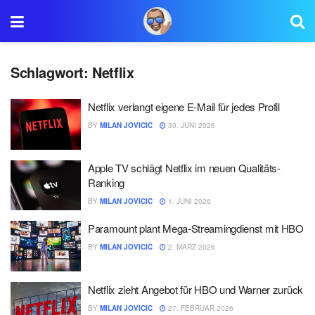
Schlagwort:
Netflix
Netflix verlangt eigene E-Mail für jedes Profil
BY
MILAN JOVICIC
30. JUNI 2026
Apple TV schlägt Netflix im neuen Qualitäts-
Ranking
BY
MILAN JOVICIC
1. JUNI 2026
Paramount plant Mega-Streamingdienst mit HBO
BY
MILAN JOVICIC
2. MÄRZ 2026
Netflix zieht Angebot für HBO und Warner zurück
BY
MILAN JOVICIC
27. FEBRUAR 2026