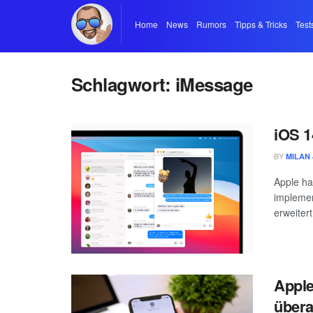
Home
News
Rumors
Tipps & Tricks
Test
Schlagwort:
iMessage
iOS 1
BY
MILAN 
Apple ha
implemen
erweitert
Apple
übera