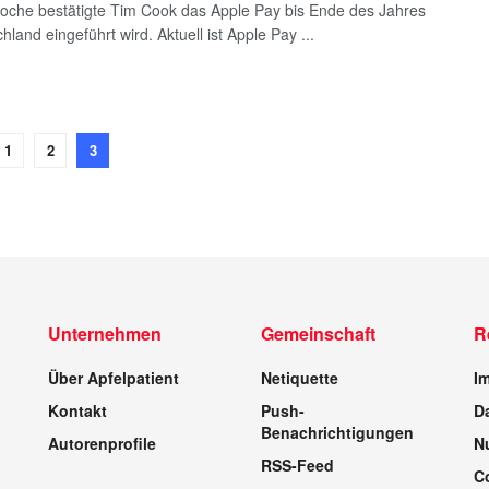
oche bestätigte Tim Cook das Apple Pay bis Ende des Jahres
hland eingeführt wird. Aktuell ist Apple Pay ...
1
2
3
Unternehmen
Gemeinschaft
R
Über Apfelpatient
Netiquette
I
Kontakt
Push-
D
Benachrichtigungen
Autorenprofile
N
RSS-Feed
C