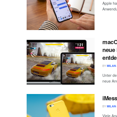
Apple ha
Anwendun
macOS
neue
entde
BY
MILAN 
Unter de
neue Anw
iMess
BY
MILAN 
Viele An