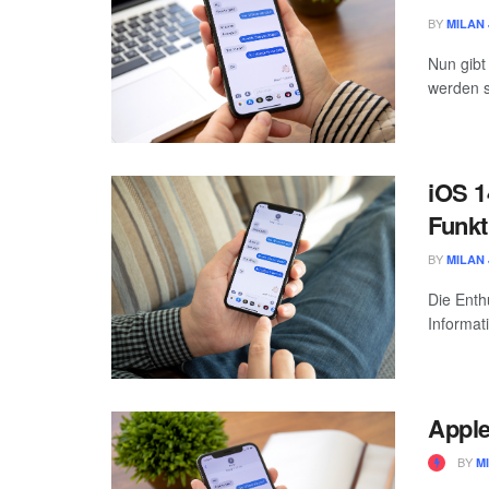
BY
MILAN 
Nun gibt
werden s
iOS 1
Funkt
BY
MILAN 
Die Enth
Informat
Apple
BY
M