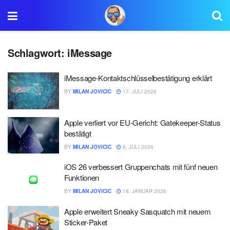
Schlagwort:
iMessage
iMessage-Kontaktschlüsselbestätigung erklärt
BY
MILAN JOVICIC
17. JULI 2026
Apple verliert vor EU-Gericht: Gatekeeper-Status
bestätigt
BY
MILAN JOVICIC
8. JULI 2026
iOS 26 verbessert Gruppenchats mit fünf neuen
Funktionen
BY
MILAN JOVICIC
18. JANUAR 2026
Apple erweitert Sneaky Sasquatch mit neuem
Sticker-Paket