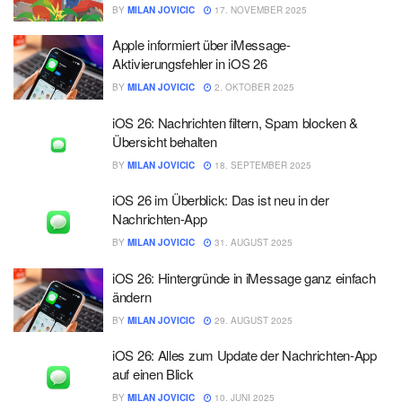
BY
MILAN JOVICIC
17. NOVEMBER 2025
Apple informiert über iMessage-
Aktivierungsfehler in iOS 26
BY
MILAN JOVICIC
2. OKTOBER 2025
iOS 26: Nachrichten filtern, Spam blocken &
Übersicht behalten
BY
MILAN JOVICIC
18. SEPTEMBER 2025
iOS 26 im Überblick: Das ist neu in der
Nachrichten-App
BY
MILAN JOVICIC
31. AUGUST 2025
iOS 26: Hintergründe in iMessage ganz einfach
ändern
BY
MILAN JOVICIC
29. AUGUST 2025
iOS 26: Alles zum Update der Nachrichten-App
auf einen Blick
BY
MILAN JOVICIC
10. JUNI 2025