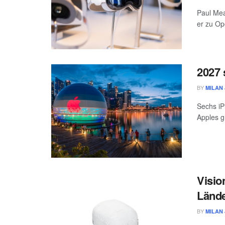
Paul Mea
er zu Ope
2027 
BY
MILAN 
Sechs iP
Apples g
Visio
Länd
BY
MILAN 