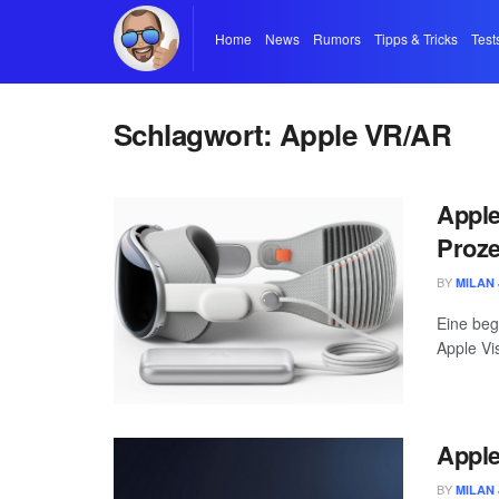
Home
News
Rumors
Tipps & Tricks
Test
Schlagwort:
Apple VR/AR
Apple
Proze
BY
MILAN 
Eine beg
Apple Vi
Apple
BY
MILAN 