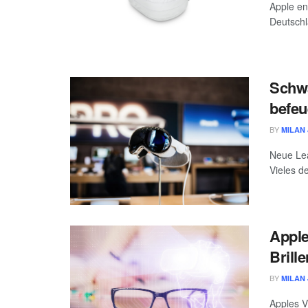
Apple en
Deutschl
Schwa
befeu
BY
MILAN 
Neue Lea
Vieles de
Apple
Brill
BY
MILAN 
Apples V