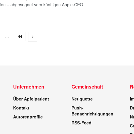
fen – abgesegnet vom künftigen Apple-CEO.
…
44
Unternehmen
Gemeinschaft
R
Über Apfelpatient
Netiquette
I
Kontakt
Push-
D
Benachrichtigungen
Autorenprofile
N
RSS-Feed
C