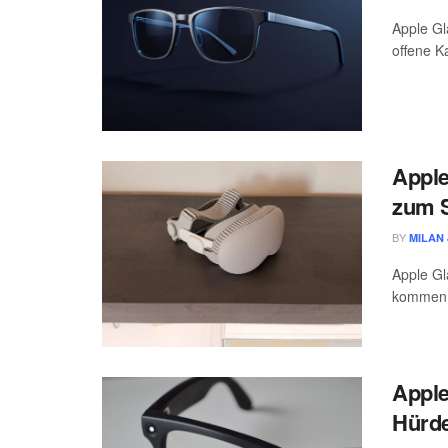
Apple Gl
offene K
Apple
zum S
BY
MILAN 
Apple Gl
kommen d
Apple
Hürde