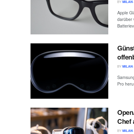
BY
MILAN 
Apple Gl
darüber 
Batterie
Günst
offen
BY
MILAN 
Samsung 
Pro herun
OpenA
Chef 
BY
MILAN 