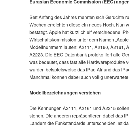
Eurasian Economic Commission (EEC) angem
Seit Anfang des Jahres mehrten sich Gerüchte r
Wochen erreichten diese ein neues Hoch. Nun wu
bestätigt. Apple hat kürzlich elf verschiedene i
Wirtschaftskommission unter dem Namen „Apple 
Modellnummern lauten: A2111, A2160, A2161, 
A2223. Die EEC Datenbank protokolliert alle Ger
was bedeutet, dass fast alle Hardwareprodukte 
wurden beispielsweise das iPad Air und das iPad m
Manchmal können dabei auch völlig unerwartete P
Modellbezeichnungen verstehen
Die Kennungen A2111, A2161 und A2215 sollen 
stehen. Die anderen repräsentieren dabei das 
Ländern die Funkstandards unterscheiden, ist d