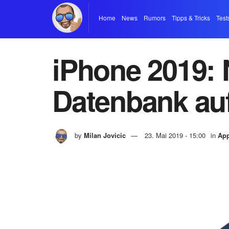
Home
News
Rumors
Tipps & Tricks
Test
iPhone 2019: 
Datenbank au
by
Milan Jovicic
23. Mai 2019 - 15:00
in
App