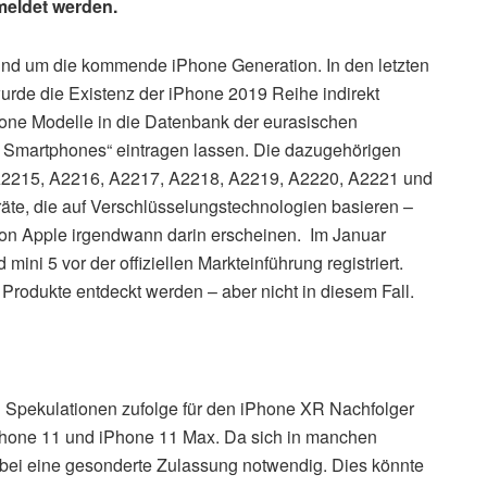
eldet werden.
und um die kommende iPhone Generation. In den letzten
rde die Existenz der iPhone 2019 Reihe indirekt
Phone Modelle in die Datenbank der eurasischen
Smartphones“ eintragen lassen. Die dazugehörigen
A2215, A2216, A2217, A2218, A2219, A2220, A2221 und
äte, die auf Verschlüsselungstechnologien basieren –
von Apple irgendwann darin erscheinen. Im Januar
ini 5 vor der offiziellen Markteinführung registriert.
rodukte entdeckt werden – aber nicht in diesem Fall.
Spekulationen zufolge für den iPhone XR Nachfolger
iPhone 11 und iPhone 11 Max. Da sich in manchen
abei eine gesonderte Zulassung notwendig. Dies könnte