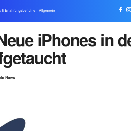
s & Erfahrungsberichte
Allgemein
Neue iPhones in d
fgetaucht
le News