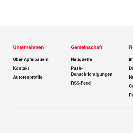
Unternehmen
Gemeinschaft
R
Über Apfelpatient
Netiquette
I
Kontakt
Push-
D
Benachrichtigungen
Autorenprofile
N
RSS-Feed
C
P