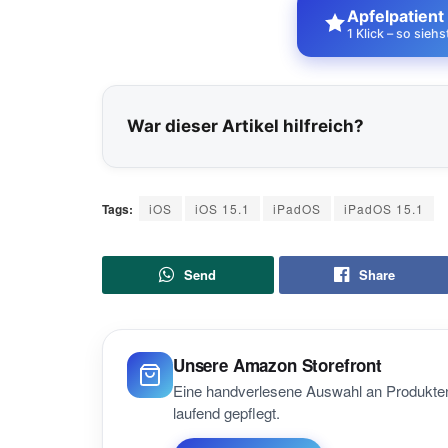
Apfelpatient
1 Klick – so sieh
War dieser Artikel hilfreich?
Tags:
iOS
iOS 15.1
iPadOS
iPadOS 15.1
Send
Share
Unsere Amazon Storefront
Eine handverlesene Auswahl an Produkten
laufend gepflegt.