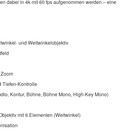
nen dabei in 4k mit 60 fps aufgenommen werden – eine
winkel‑ und Weitwinkel­objektiv
tfeld
r Zoom
d Tiefen‑Kontrolle
 Studio, Kontur, Bühne, Bühne Mono, High‑Key Mono)
 Objektiv mit 6 Elementen (Weitwinkel)
onisation