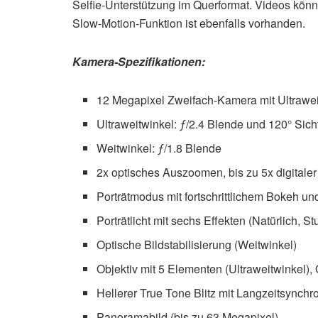
Selfie-Unterstützung im Querformat. Videos kön
Slow-Motion-Funktion ist ebenfalls vorhanden.
Kamera-Spezifikationen:
12 Megapixel Zweifach-Kamera mit Ultraweit
Ultraweitwinkel: ƒ/2.4 Blende und 120° Sich
Weitwinkel: ƒ/1.8 Blende
2x optisches Auszoomen, bis zu 5x digitale
Porträtmodus mit fortschrittlichem Bokeh un
Porträtlicht mit sechs Effekten (Natürlich,
Optische Bild­stabilisierung (Weitwinkel)
Objektiv mit 5 Elementen (Ultraweitwinkel),
Hellerer True Tone Blitz mit Langzeit­synchr
Panoramabild (bis zu 63 Megapixel)