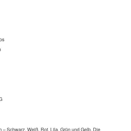
tos
m
EG
ch – Schwarz, Weiß, Rot, Lila, Grün und Gelb. Die