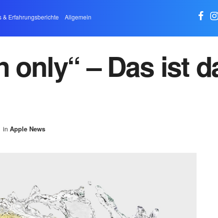
s & Erfahrungsberichte
Allgemein
n only“ – Das ist 
in
Apple News