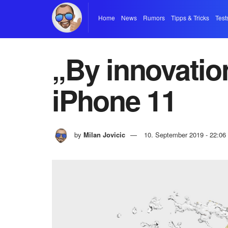
Home
News
Rumors
Tipps & Tricks
Test
„By innovatio
iPhone 11
by
Milan Jovicic
10. September 2019 - 22:06