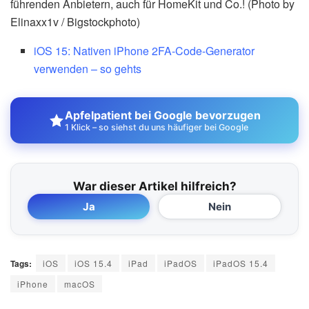
führenden Anbietern, auch für HomeKit und Co.! (Photo by
Elinaxx1v / Bigstockphoto)
iOS 15: Nativen iPhone 2FA-Code-Generator
verwenden – so gehts
Apfelpatient bei Google bevorzugen
1 Klick – so siehst du uns häufiger bei Google
War dieser Artikel hilfreich?
Ja
Nein
Tags:
iOS
iOS 15.4
iPad
iPadOS
iPadOS 15.4
iPhone
macOS