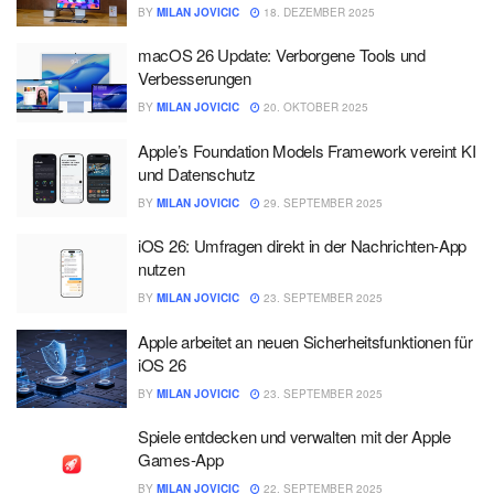
BY
MILAN JOVICIC
18. DEZEMBER 2025
macOS 26 Update: Verborgene Tools und
Verbesserungen
BY
MILAN JOVICIC
20. OKTOBER 2025
Apple’s Foundation Models Framework vereint KI
und Datenschutz
BY
MILAN JOVICIC
29. SEPTEMBER 2025
iOS 26: Umfragen direkt in der Nachrichten-App
nutzen
BY
MILAN JOVICIC
23. SEPTEMBER 2025
Apple arbeitet an neuen Sicherheitsfunktionen für
iOS 26
BY
MILAN JOVICIC
23. SEPTEMBER 2025
Spiele entdecken und verwalten mit der Apple
Games-App
BY
MILAN JOVICIC
22. SEPTEMBER 2025