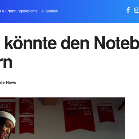
s & Erfahrungsberichte
Allgemein
könnte den Noteb
rn
ple News