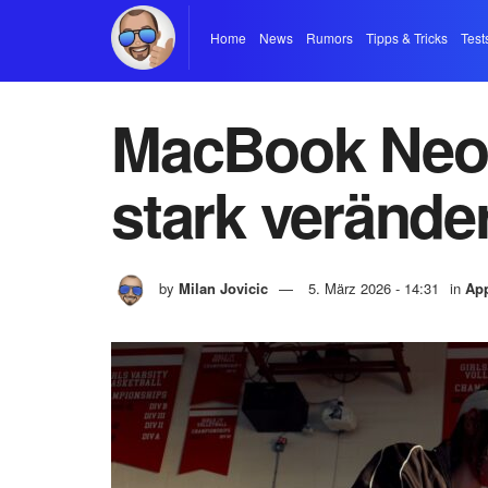
Home
News
Rumors
Tipps & Tricks
Test
MacBook Neo 
stark verände
by
Milan Jovicic
5. März 2026 - 14:31
in
Ap