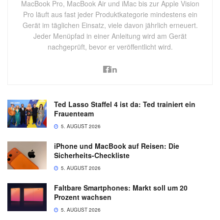
MacBook Pro, MacBook Air und iMac bis zur Apple Vision
Pro läuft aus fast jeder Produktkategorie mindestens ein
Gerät im täglichen Einsatz, viele davon jährlich erneuert.
Jeder Menüpfad in einer Anleitung wird am Gerät
nachgeprüft, bevor er veröffentlicht wird.
Ted Lasso Staffel 4 ist da: Ted trainiert ein
Frauenteam
5. AUGUST 2026
iPhone und MacBook auf Reisen: Die
Sicherheits-Checkliste
5. AUGUST 2026
Faltbare Smartphones: Markt soll um 20
Prozent wachsen
5. AUGUST 2026