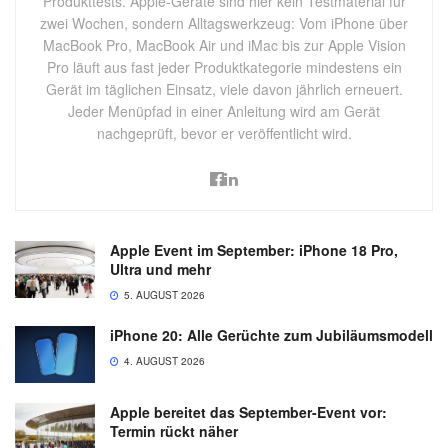
Produkttests. Apple-Geräte sind hier kein Testmaterial für
zwei Wochen, sondern Alltagswerkzeug: Vom iPhone über
MacBook Pro, MacBook Air und iMac bis zur Apple Vision
Pro läuft aus fast jeder Produktkategorie mindestens ein
Gerät im täglichen Einsatz, viele davon jährlich erneuert.
Jeder Menüpfad in einer Anleitung wird am Gerät
nachgeprüft, bevor er veröffentlicht wird.
Apple Event im September: iPhone 18 Pro,
Ultra und mehr
5. AUGUST 2026
iPhone 20: Alle Gerüchte zum Jubiläumsmodell
4. AUGUST 2026
Apple bereitet das September-Event vor:
Termin rückt näher