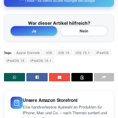
1 Klick – so siehst du uns häufiger bei Google
War dieser Artikel hilfreich?
Ja
Nein
Tags:
Apple Dienste
iOS
iOS 15
iOS 15.1
iPadOS
iPadOS 15
iPadOS 15.1
Unsere Amazon Storefront
Eine handverlesene Auswahl an Produkten für
iPhone, Mac und Co. – nach Themen sortiert und