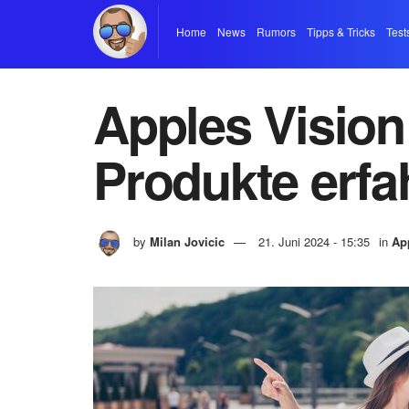
Home
News
Rumors
Tipps & Tricks
Test
Apples Vision
Produkte erfa
by
Milan Jovicic
21. Juni 2024 - 15:35
in
Ap