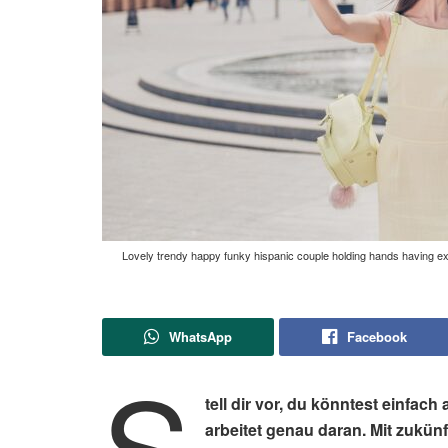
Lovely trendy happy funky hispanic couple holding hands having excu
WhatsApp
Facebook
S
tell dir vor, du könntest einfac
arbeitet genau daran. Mit zukün