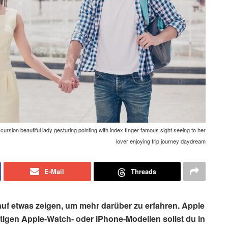
rsion beautiful lady gesturing pointing with index finger famous sight seeing to her
lover enjoying trip journey daydream
E-Mail
Threads
h auf etwas zeigen, um mehr darüber zu erfahren. Apple
ftigen Apple-Watch- oder iPhone-Modellen sollst du in