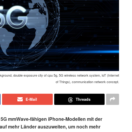
background, double exposure city of cpu 5g, 5G wireless network system, IoT (Internet
of Things), communication network concept.
E-Mail
Threads
on 5G mmWave-fähigen iPhone-Modellen mit der
3 auf mehr Länder auszuweiten, um noch mehr