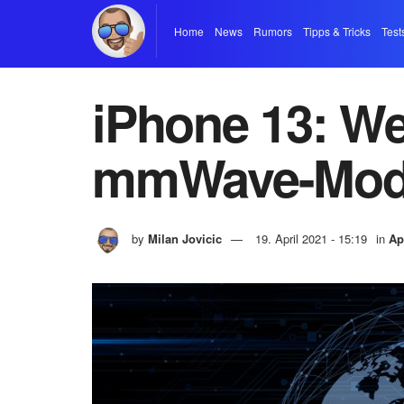
Home
News
Rumors
Tipps & Tricks
Test
iPhone 13: We
mmWave-Model
by
Milan Jovicic
19. April 2021 - 15:19
in
Ap