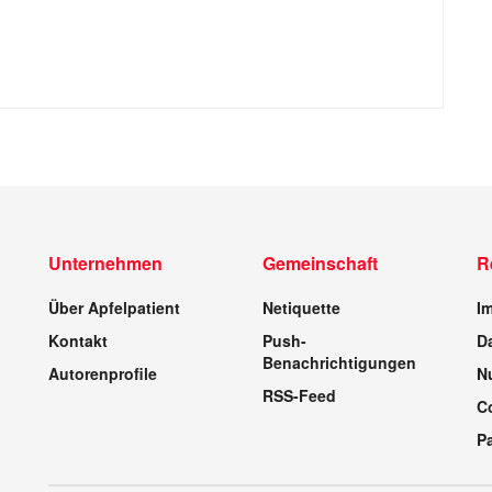
Unternehmen
Gemeinschaft
R
Über Apfelpatient
Netiquette
I
Kontakt
Push-
D
Benachrichtigungen
Autorenprofile
N
RSS-Feed
C
P