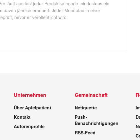
Pro läuft aus fast jeder Produktkategorie mindestens ein
ele davon jährlich erneuert. Jeder Menüpfad in einer
rüft, bevor er veröffentlicht wird.
Unternehmen
Gemeinschaft
R
Über Apfelpatient
Netiquette
I
Kontakt
Push-
D
Benachrichtigungen
Autorenprofile
N
RSS-Feed
C