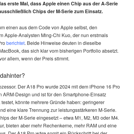
das erste Mal, dass Apple einen Chip aus der A-Serie
ausschließlich Chips der M-Serie zum Einsatz.
um einen aus dem Code von Apple selbst, den
m Apple-Analysten Ming-Chi Kuo, der nun erstmals
Pro
berichtet
. Beide Hinweise deuten in dieselbe
MacBook, das sich klar vom bisherigen Portfolio absetzt.
or allem, wenn der Preis stimmt.
dahinter?
rozessor. Der A18 Pro wurde 2024 mit dem iPhone 16 Pro
nten ARM-Design und ist für den Smartphone-Einsatz
k testet, könnte mehrere Gründe haben: geringerer
nd eine klare Trennung zur leistungsstärkeren M-Serie.
Chips der M-Serie eingesetzt – etwa M1, M2, M3 oder M4.
tur, bieten aber mehr Rechenkerne, mehr RAM und eine
ays. Der A18 Pro wäre somit ein Rückschritt bei der