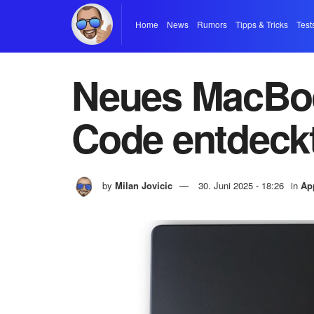
Home
News
Rumors
Tipps & Tricks
Test
Neues MacBoo
Code entdeck
by
Milan Jovicic
30. Juni 2025 - 18:26
in
Ap