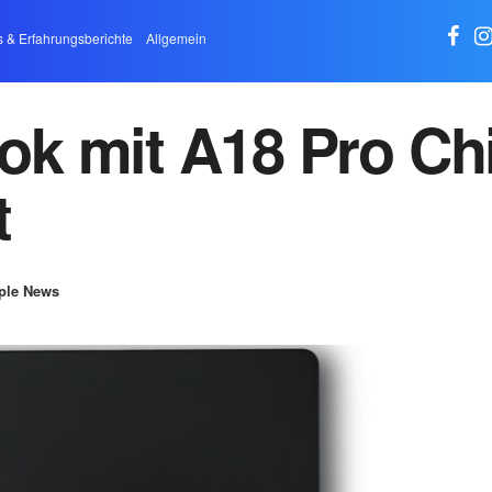
s & Erfahrungsberichte
Allgemein
k mit A18 Pro Chi
t
ple News