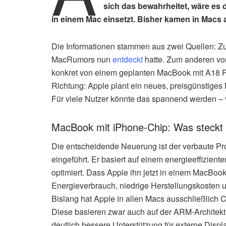
sich das bewahrheitet, wäre es 
in einem Mac einsetzt. Bisher kamen in Macs 
Die Informationen stammen aus zwei Quellen: Z
MacRumors nun
entdeckt
hatte. Zum anderen vo
konkret von einem geplanten MacBook mit A18 
Richtung: Apple plant ein neues, preisgünstiges 
Für viele Nutzer könnte das spannend werden – v
MacBook mit iPhone-Chip: Was steckt 
Die entscheidende Neuerung ist der verbaute P
eingeführt. Er basiert auf einem energieeffizie
optimiert. Dass Apple ihn jetzt in einem MacBoo
Energieverbrauch, niedrige Herstellungskosten u
Bislang hat Apple in allen Macs ausschließlich 
Diese basieren zwar auch auf der ARM-Architek
deutlich bessere Unterstützung für externe Displ