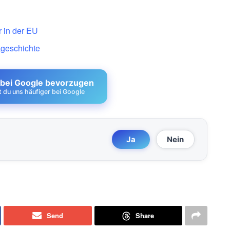
r in der EU
kgeschichte
 bei Google bevorzugen
st du uns häufiger bei Google
Ja
Nein
Send
Share