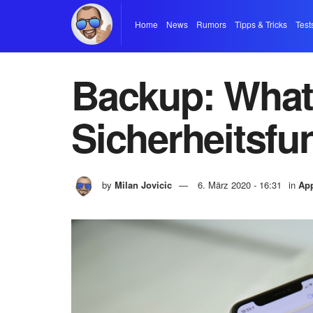
Home
News
Rumors
Tipps & Tricks
Test
Backup: What
Sicherheitsfu
by
Milan Jovicic
6. März 2020 - 16:31
in
Ap