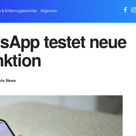
s & Erfahrungsberichte
Allgemein
sApp testet neue
nktion
ple News