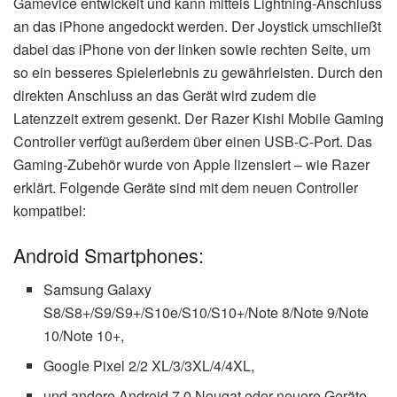
Gamevice entwickelt und kann mittels Lightning-Anschluss
an das iPhone angedockt werden. Der Joystick umschließt
dabei das iPhone von der linken sowie rechten Seite, um
so ein besseres Spielerlebnis zu gewährleisten. Durch den
direkten Anschluss an das Gerät wird zudem die
Latenzzeit extrem gesenkt. Der Razer Kishi Mobile Gaming
Controller verfügt außerdem über einen USB-C-Port. Das
Gaming-Zubehör wurde von Apple lizensiert – wie Razer
erklärt. Folgende Geräte sind mit dem neuen Controller
kompatibel:
Android Smartphones:
Samsung Galaxy
S8/S8+/S9/S9+/S10e/S10/S10+/Note 8/Note 9/Note
10/Note 10+,
Google Pixel 2/2 XL/3/3XL/4/4XL,
und andere Android 7.0 Nougat oder neuere Geräte