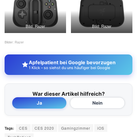
Bild: Razer
Bild: Razer
Bilder: Razer
Apfelpatient bei Google bevorzugen
1 Klick – so siehst du uns häufiger bei Google
War dieser Artikel hilfreich?
Ja
Nein
Tags:
CES
CES 2020
Gamingzimmer
iOS