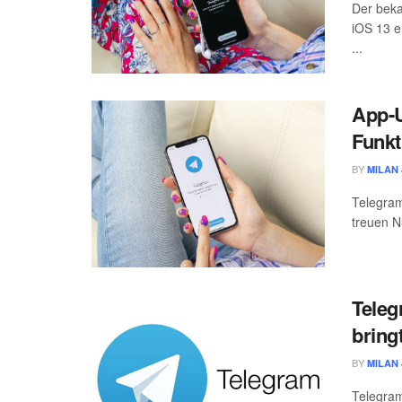
Der bek
iOS 13 
...
App-
Funkt
BY
MILAN 
Telegram
treuen N
Teleg
bring
BY
MILAN 
Telegram