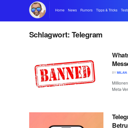
Home
News
Rumors
Tipps & Tricks
Test
Schlagwort:
Telegram
Whats
Mess
BY
MILAN 
Millione
Meta-Ver
Teleg
Betru