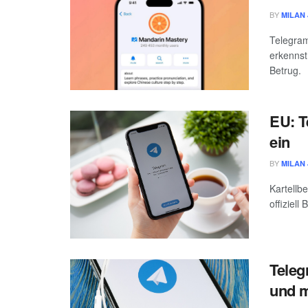
BY
MILAN 
Telegram
erkennst
Betrug.
EU: T
ein
BY
MILAN 
Kartellb
offiziel
Teleg
und 