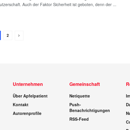
utzerschaft. Auch der Faktor Sicherheit ist geboten, denn der ...
2
Unternehmen
Gemeinschaft
R
Über Apfelpatient
Netiquette
I
Kontakt
Push-
D
Benachrichtigungen
Autorenprofile
N
RSS-Feed
C