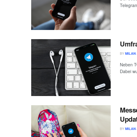
Telegram
Umfra
BY
MILAN 
Neben Tw
Dabei wu
Messe
Upda
BY
MILAN 