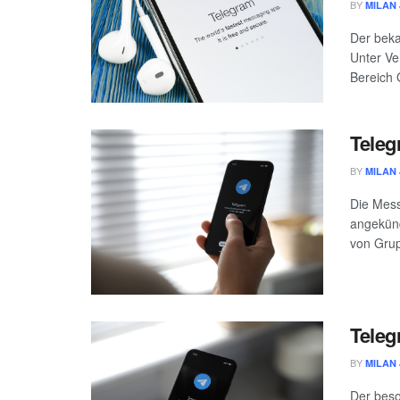
BY
MILAN 
Der beka
Unter Ve
Bereich 
Teleg
BY
MILAN 
Die Mes
angekünd
von Gru
Teleg
BY
MILAN 
Der beso