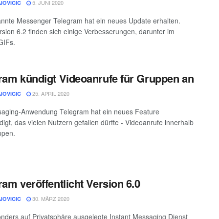
5. JUNI 2020
JOVICIC
nnte Messenger Telegram hat ein neues Update erhalten.
rsion 6.2 finden sich einige Verbesserungen, darunter im
GIFs.
ram kündigt Videoanrufe für Gruppen an
25. APRIL 2020
JOVICIC
saging-Anwendung Telegram hat ein neues Feature
igt, das vielen Nutzern gefallen dürfte - Videoanrufe innerhalb
ppen.
ram veröffentlicht Version 6.0
30. MÄRZ 2020
JOVICIC
nders auf Privatsphäre ausgelegte Instant Messaging Dienst