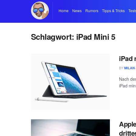
Home
News
Rumors
Tipps & Tricks
Test
Schlagwort:
iPad Mini 5
iPad 
BY
MILAN 
Nach den
iPad mini
Apple
dritt