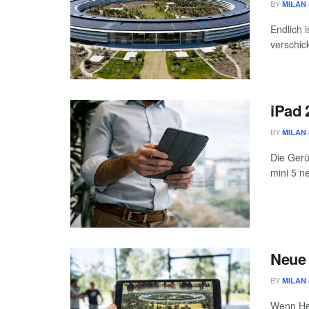
BY
MILAN 
Endlich 
verschick
iPad 
BY
MILAN 
Die Gerü
mini 5 n
Neue 
BY
MILAN 
Wenn Her