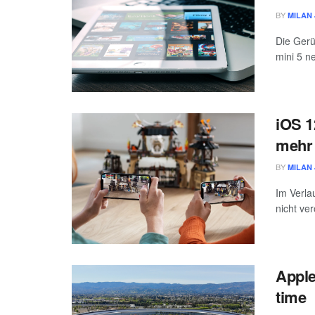
BY
MILAN 
Die Gerü
mini 5 ne
iOS 1
mehr 
BY
MILAN 
Im Verla
nicht ve
Apple
time