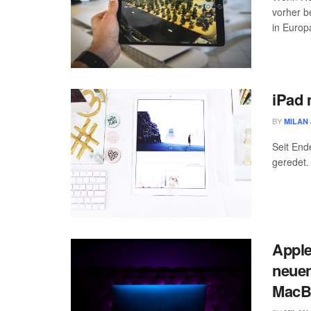
vorher b
in Europ
iPad 
BY
MILAN 
Seit End
geredet.
Apple
neuen
MacB