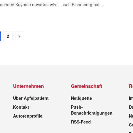
enden Keynote erwarten wird - auch Bloomberg hat ...
2
Unternehmen
Gemeinschaft
R
Über Apfelpatient
Netiquette
I
Kontakt
Push-
D
Benachrichtigungen
Autorenprofile
N
RSS-Feed
C