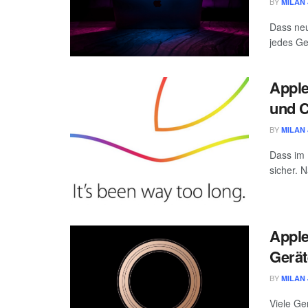
BY
MILAN 
Dass neu
jedes Ge
Apple
und C
BY
MILAN 
Dass im 
sicher. 
Apple
Gerät
BY
MILAN 
Viele Ge