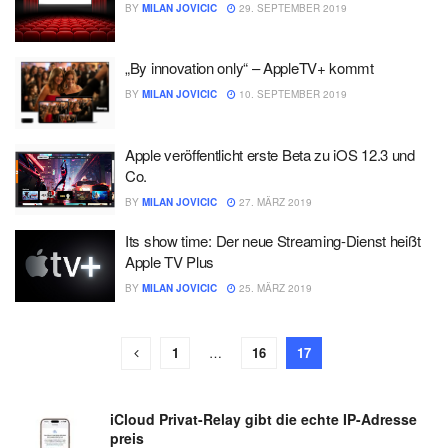
BY
MILAN JOVICIC
29. SEPTEMBER 2019
„By innovation only“ – AppleTV+ kommt
BY
MILAN JOVICIC
10. SEPTEMBER 2019
Apple veröffentlicht erste Beta zu iOS 12.3 und
Co.
BY
MILAN JOVICIC
27. MÄRZ 2019
Its show time: Der neue Streaming-Dienst heißt
Apple TV Plus
BY
MILAN JOVICIC
25. MÄRZ 2019
1
…
16
17
iCloud Privat-Relay gibt die echte IP-Adresse
preis